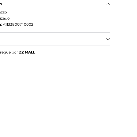
as
ezzo
izado
:
A1133800740002
ezzo Prata Salto Bloco Tiras Strass Nó
tregue por
ZZ MALL