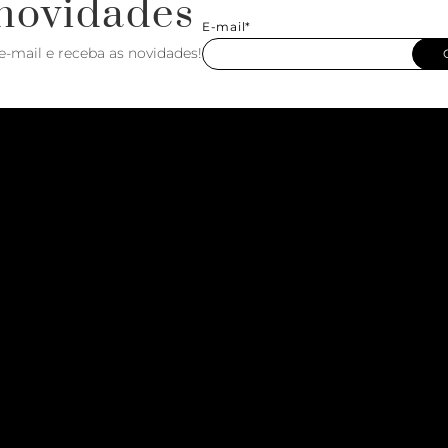
novidades
E-mail*
e-mail e receba as novidades!