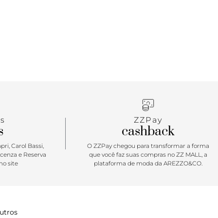
s
ZZPay
s
cashback
ri, Carol Bassi,
O ZZPay chegou para transformar a forma
icenza e Reserva
que você faz suas compras no ZZ MALL, a
o site
plataforma de moda da AREZZO&CO.
utros