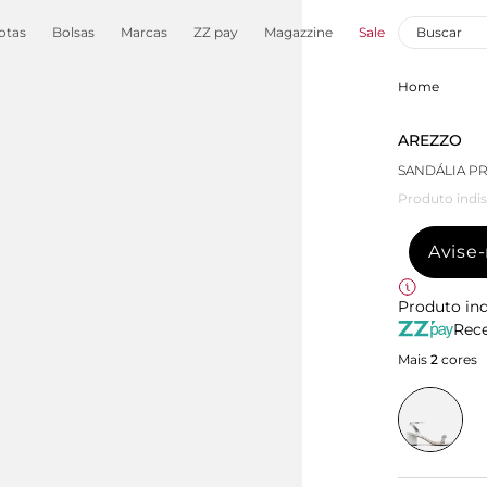
otas
Bolsas
Marcas
ZZ pay
Magazzine
Sale
Home
AREZZO
SANDÁLIA PR
Produto indis
Avise
Produto ind
Rece
Mais
2
cores