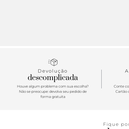
Devolução
A
descomplicada
Houve algum problema com sua escolha?
Conte co
Não se preocupe: devolva seu pedido de
Cartão d
forma gratuita
Fique po