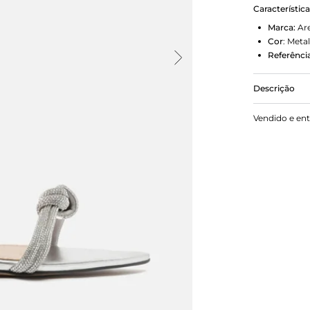
Característic
Marca:
Ar
Cor
:
Metal
Referência
Descrição
Sandália Ar
Vendido e en