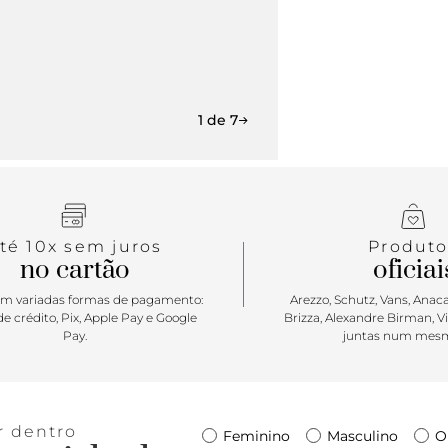
1 de 7
té 10x sem juros
Produto
no cartão
oficiai
m variadas formas de pagamento:
Arezzo, Schutz, Vans, Anacap
e crédito, Pix, Apple Pay e Google
Brizza, Alexandre Birman, V
Pay.
juntas num mesm
r dentro
Feminino
Masculino
O