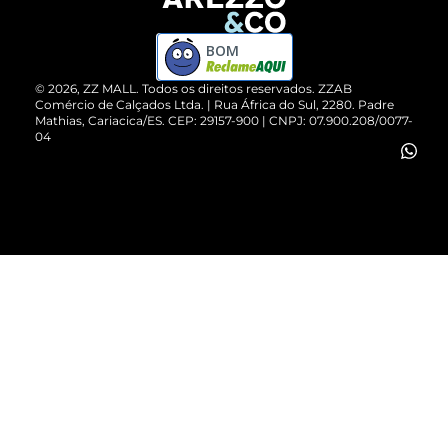
Devolução do Produto
ZZ MALL é confiável
Compre pelo WhatsApp
ZZPay
BOM
Cartão Presente
©
2026
, ZZ MALL. Todos os direitos reservados.
ZZAB
Comércio de Calçados Ltda. | Rua África do Sul, 2280. Padre
Mathias, Cariacica/ES. CEP: 29157-900 | CNPJ: 07.900.208/0077-
Vendas Corporativas
04