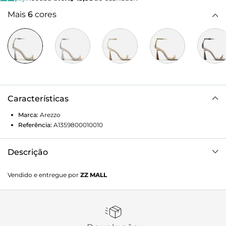
Mais
6
cores
Características
Marca:
Arezzo
Referência:
A1359800010010
Descrição
Sandália prateada. O sapato tem salto alto metalizado,
Vendido e entregue por
ZZ MALL
prata e em forma de ampulheta. Traz formato quadrado na
ponta e tira com textura sobre os dedos. Fechada no
calcanhar, possui tira fina em torno do tornozelo com fivela
metálica lateral. Com palmilha bege e inscrição do nome
da marca.