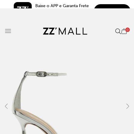
Baixe o APP e Garanta Frete 
BAIXAR
Grátis*
5.0
0