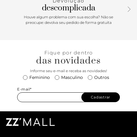
Devolução
descomplicada
Houve algum problema com sua escolha? Não se
preocupe: devolva seu pedido de forma gratuita
Fique por dentro
das novidades
Informe seu e-mail e receba as novidades!
Feminino
Masculino
Outros
E-mail*
Cadastrar