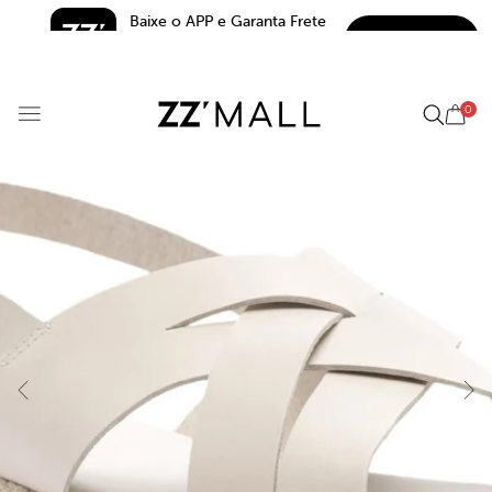
Baixe o APP e Garanta Frete 
BAIXAR
Grátis*
5.0
0