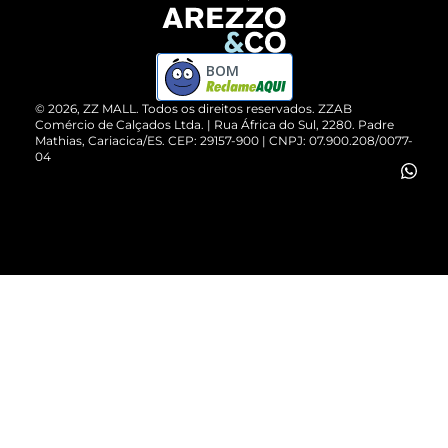
Devolução do Produto
ZZ MALL é confiável
Compre pelo WhatsApp
ZZPay
BOM
Cartão Presente
©
2026
, ZZ MALL. Todos os direitos reservados.
ZZAB
Comércio de Calçados Ltda. | Rua África do Sul, 2280. Padre
Mathias, Cariacica/ES. CEP: 29157-900 | CNPJ: 07.900.208/0077-
Vendas Corporativas
04