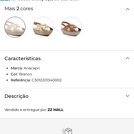
Mais
2
cores
Características
Marca:
Anacapri
Cor
:
Branco
Referência:
C3012201340002
Descrição
Sandália plataforma de tiras entrelaçadas e recortes
Vendido e entregue por
ZZ MALL
vazados, na cor branca. O modelo de biqueira arredondada -
com design de recortes vazados - traz duas tiras mais
largas, com detalhes de recortes vazados que se
entrelaçam entre si. As tiras se cruzam em X sobre os