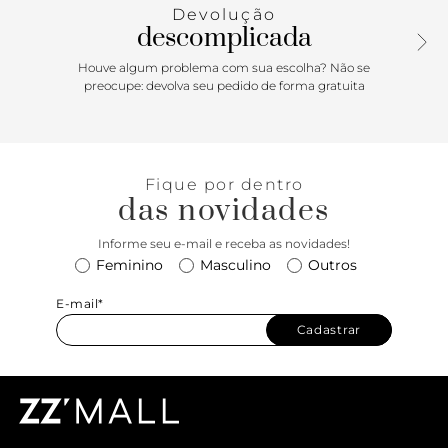
Devolução
descomplicada
Houve algum problema com sua escolha? Não se
preocupe: devolva seu pedido de forma gratuita
Fique por dentro
das novidades
Informe seu e-mail e receba as novidades!
Feminino
Masculino
Outros
E-mail*
Cadastrar