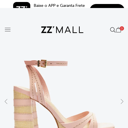
Baixe o APP e Garanta Frete 
BAIXAR
Grátis*
5.0
0