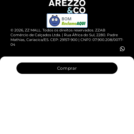
Devolução do Produto
ZZ MALL é confiável
Compre pelo WhatsApp
ZZPay
BOM
Cartão Presente
©
2026
, ZZ MALL. Todos os direitos reservados.
ZZAB
Comércio de Calçados Ltda. | Rua África do Sul, 2280. Padre
Mathias, Cariacica/ES. CEP: 29157-900 | CNPJ: 07.900.208/0077-
Vendas Corporativas
04
Comprar