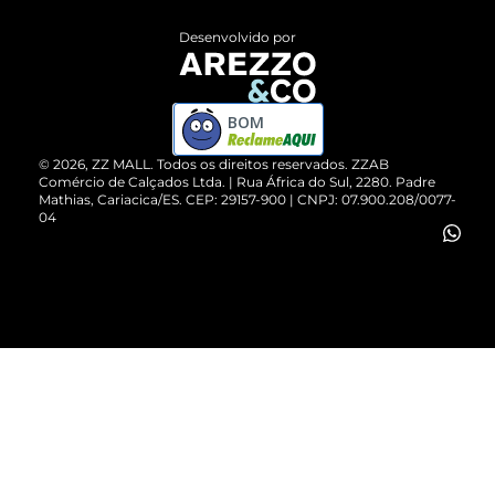
Entrega
ZZ Influ
Desenvolvido por
Devolução do Produto
ZZ MALL é confiável
Compre pelo WhatsApp
ZZPay
BOM
Cartão Presente
©
2026
, ZZ MALL. Todos os direitos reservados.
ZZAB
Comércio de Calçados Ltda. | Rua África do Sul, 2280. Padre
Mathias, Cariacica/ES. CEP: 29157-900 | CNPJ: 07.900.208/0077-
Vendas Corporativas
04