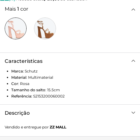
Mais
1
cor
Características
Marca:
Schutz
Material
:
Multimaterial
Cor
:
Rosa
Tamanho do salto
:
15.5cm
Referência:
S2153200060002
Descrição
A meia pata robusta dessa sandália feminina faz um
Vendido e entregue por
ZZ MALL
moderno contraste com as delicadas tiras que envolvem os
pés. Pontos extras para a sexy amarração no tornozelo e o