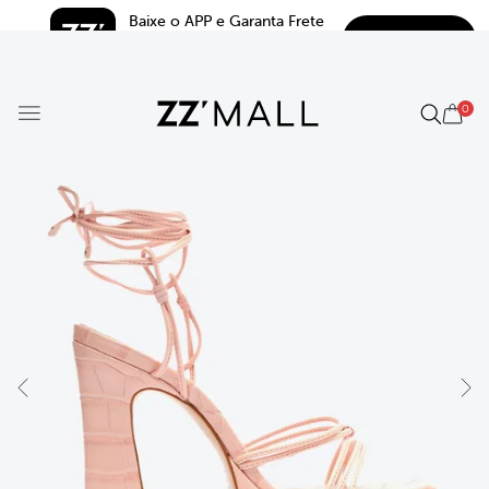
Baixe o APP e Garanta Frete 
BAIXAR
Grátis*
5.0
0