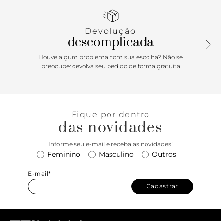
salto bloco em shape ampulheta. A textura croco deixa essa
sandália rosa mais sofisticada. Aposte!
Devolução
descomplicada
Houve algum problema com sua escolha? Não se
preocupe: devolva seu pedido de forma gratuita
Fique por dentro
das novidades
Informe seu e-mail e receba as novidades!
Feminino
Masculino
Outros
E-mail*
Cadastrar