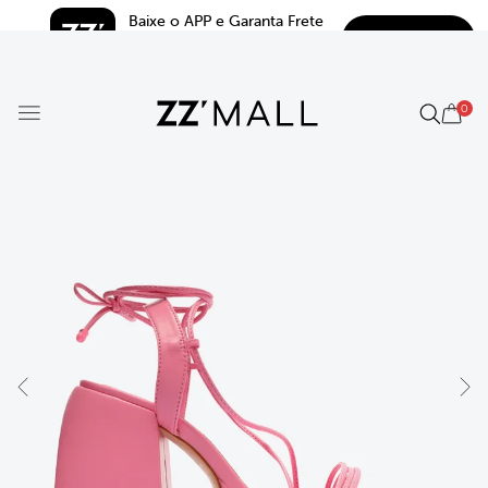
Baixe o APP e Garanta Frete 
BAIXAR
Grátis*
5.0
0