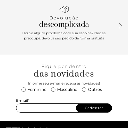
toque trendy que amamos. Aposte e arrase!
Devolução
descomplicada
Houve algum problema com sua escolha? Não se
preocupe: devolva seu pedido de forma gratuita
Fique por dentro
das novidades
Informe seu e-mail e receba as novidades!
Feminino
Masculino
Outros
E-mail*
Cadastrar