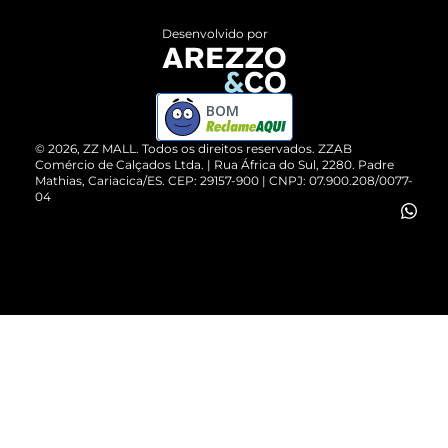
Entrega
ZZ Influ
Desenvolvido por
Devolução do Produto
ZZ MALL é confiável
Compre pelo WhatsApp
ZZPay
BOM
Cartão Presente
©
2026
, ZZ MALL. Todos os direitos reservados.
ZZAB
Comércio de Calçados Ltda. | Rua África do Sul, 2280. Padre
Mathias, Cariacica/ES. CEP: 29157-900 | CNPJ: 07.900.208/0077-
Vendas Corporativas
04