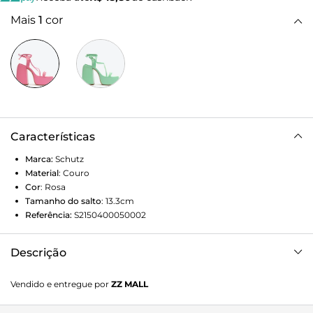
Mais
1
cor
Características
Marca:
Schutz
Material
:
Couro
Cor
:
Rosa
Tamanho do salto
:
13.3cm
Referência:
S2150400050002
Descrição
A Sandália Aretha é um sucesso! E, nesta versão, aparece
Vendido e entregue por
ZZ MALL
com tiras e amarrações que deixam o modelo ainda mais
sexy e glam. O tom de rosa candy, por sua vez, dá aquele