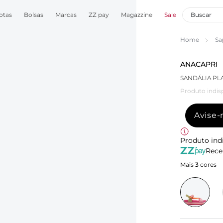
otas
Bolsas
Marcas
ZZ pay
Magazzine
Sale
Home
Sa
ANACAPRI
SANDÁLIA PL
Produto indis
Avise
Produto ind
Rece
Mais
3
cores