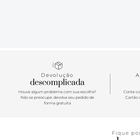
Devolução
A
descomplicada
Houve algum problema com sua escolha?
Conte co
Não se preocupe: devolva seu pedido de
Cartão d
forma gratuita
Fique po