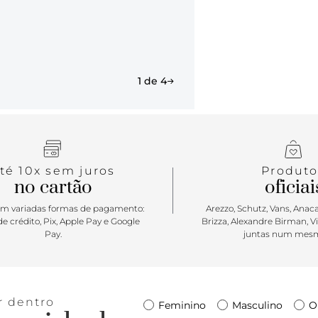
destaque dos
bolsa crossb
1 de 4
té 10x sem juros
Produto
no cartão
oficiai
m variadas formas de pagamento:
Arezzo, Schutz, Vans, Anacap
e crédito, Pix, Apple Pay e Google
Brizza, Alexandre Birman, V
Pay.
juntas num mesm
r dentro
Feminino
Masculino
O