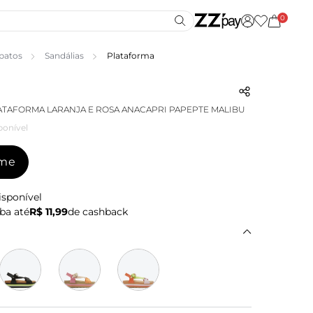
0
patos
Sandálias
Plataforma
ATAFORMA LARANJA E ROSA ANACAPRI PAPEPTE MALIBU
ponível
-me
isponível
ba até
R$ 11,99
de cashback