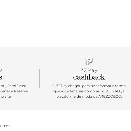
 seus looks. A dica é combinar com jeans, top e
ody para sair por aí bem comfy e estilosa.
s
ZZPay
s
cashback
ri, Carol Bassi,
O ZZPay chegou para transformar a forma
icenza e Reserva
que você faz suas compras no ZZ MALL, a
o site
plataforma de moda da AREZZO&CO.
utros