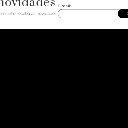
novidades
E-mail*
e-mail e receba as novidades!