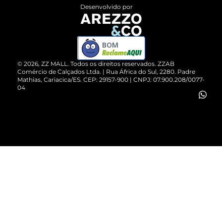
Entrega
ZZ Influ
Desenvolvido por
Devolução do Produto
ZZ MALL é confiável
Compre pelo WhatsApp
ZZPay
BOM
Cartão Presente
©
2026
, ZZ MALL. Todos os direitos reservados.
ZZAB
Comércio de Calçados Ltda. | Rua África do Sul, 2280. Padre
Mathias, Cariacica/ES. CEP: 29157-900 | CNPJ: 07.900.208/0077-
Vendas Corporativas
04