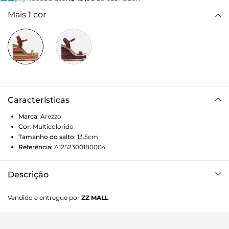
Mais
1
cor
Características
Marca:
Arezzo
Cor
:
Multicolorido
Tamanho do salto
:
13.5cm
Referência:
A1252300180004
Descrição
Sandália colorida em crochê e couro marrom. O modelo
Vendido e entregue por
ZZ MALL
tem salto alto plataforma revestido em crochê, além de
bico quadrado. Traz tira média em crochê sobre os dedos.
Possui tira em crochê no calcanhar, conectada à tira em