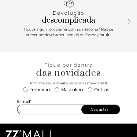
couro marrom no tornozelo, que fecha em fivela lateral.
Com palmilha em couro marrom e inscrição do nome da
Devolução
marca. A sandália exibe todo o pé.
descomplicada
Houve algum problema com sua escolha? Não se
preocupe: devolva seu pedido de forma gratuita
Fique por dentro
das novidades
Informe seu e-mail e receba as novidades!
Feminino
Masculino
Outros
E-mail*
Cadastrar