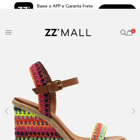
Baixe o APP e Garanta Frete 
BAIXAR
Grátis*
5.0
0