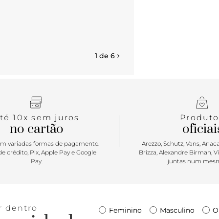
1 de 6
té 10x sem juros
Produto
no cartão
oficiai
m variadas formas de pagamento:
Arezzo, Schutz, Vans, Anacap
e crédito, Pix, Apple Pay e Google
Brizza, Alexandre Birman, V
Pay.
juntas num mesm
r dentro
Feminino
Masculino
O