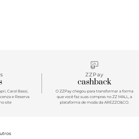
s
ZZPay
s
cashback
ri, Carol Bassi,
O ZZPay chegou para transformar a forma
icenza e Reserva
que você faz suas compras no ZZ MALL, a
o site
plataforma de moda da AREZZO&CO.
utros