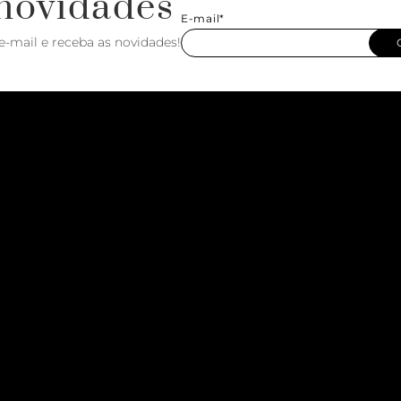
novidades
E-mail*
e-mail e receba as novidades!