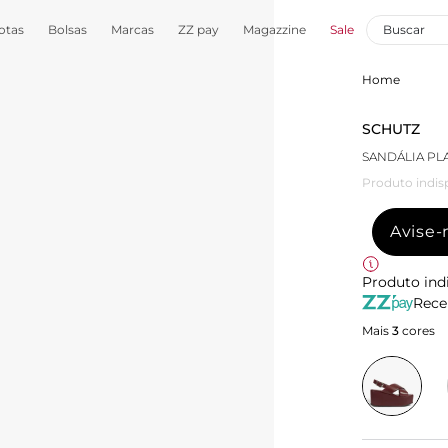
otas
Bolsas
Marcas
ZZ pay
Magazzine
Sale
Home
SCHUTZ
SANDÁLIA P
Produto indis
Avise
Produto ind
Rece
Mais
3
cores