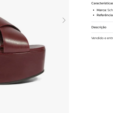
Característica
Marca:
Sch
Referência
Descrição
Impactante e
Vendido e ent
qualquer pr
ela traz tir
enquanto o 
perfeito. O
toque podero
irresistível