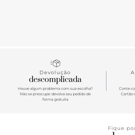
Devolução
A
descomplicada
Houve algum problema com sua escolha?
Conte co
Não se preocupe: devolva seu pedido de
Cartão d
forma gratuita
Fique po