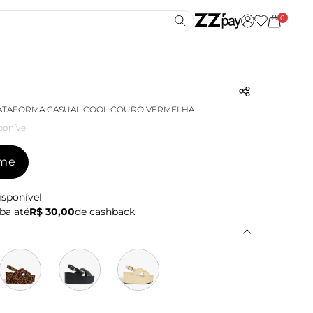
0
LATAFORMA CASUAL COOL COURO VERMELHA
ponível
-me
isponível
ba até
R$ 30,00
de cashback