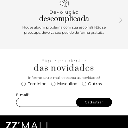
fecho em fivela de resina colorida na lateral. Apresenta
palmilha emborrachada colorida de mesmo tom, com
Devolução
assinatura Anacapri. O modelo deixa os dedos e calcanhar à
descomplicada
mostra.
Houve algum problema com sua escolha? Não se
Porque Apostar: O shape mais trendy da temporada veio
preocupe: devolva seu pedido de forma gratuita
para ficar. Em uma proposta bem minimalista e cheia de
cor, a sandália Anacapri com tiras grossas e em plataforma
tratorada é ideal para elevar os seus looks. O mood mais
colorido veio para protagonizar todas as suas produções de
Fique por dentro
verão. Sunny vibes only, <3
das novidades
Informe seu e-mail e receba as novidades!
Feminino
Masculino
Outros
E-mail*
Cadastrar