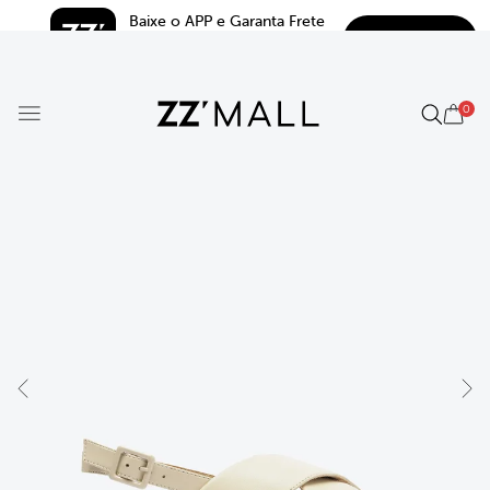
Baixe o APP e Garanta Frete 
BAIXAR
Grátis*
5.0
0