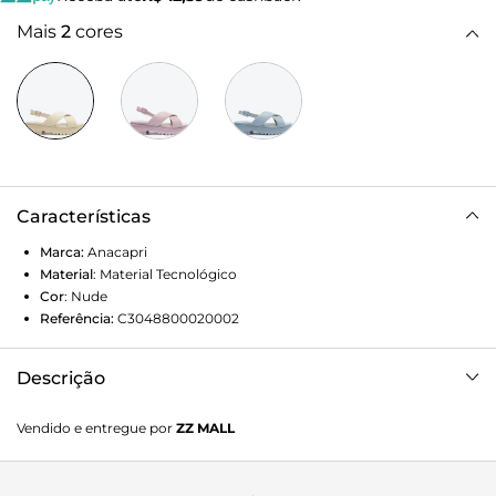
Mais
2
cores
Características
Marca:
Anacapri
Material
:
Material Tecnológico
Cor
:
Nude
Referência:
C3048800020002
Descrição
Sandália Anacapri plataforma branca. Com solado flatform
Vendido e entregue por
ZZ MALL
tratorado e biqueira arredondada. De material similar ao
couro, traz duas tiras largas que se cruzam no cabedal,
ligadas a uma tira fininha, que contorna o calcanhar, com