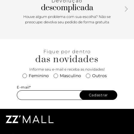
Devolução
descomplicada
Houve algum problema com sua escolha? Não se
preocupe: devolva seu pedido de forma gratuita
Fique por dentro
das novidades
Informe seu e-mail e receba as novidades!
Feminino
Masculino
Outros
E-mail*
Cadastrar