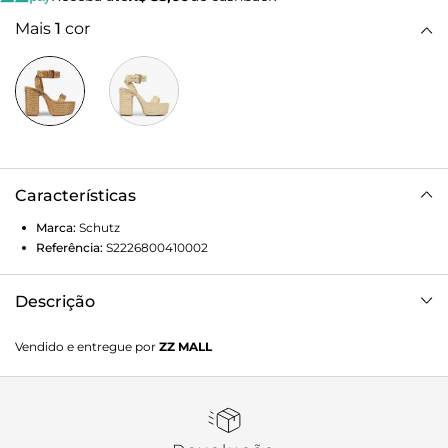
Mais
1
cor
Características
Marca:
Schutz
Referência:
S2226800410002
Descrição
Apresentamos a Sandália Plataforma 'Ayana', a peça-chave
Vendido e entregue por
ZZ MALL
para um visual resort e sofisticado. Ela combina a textura
rústica e artesanal da corda/juta com um design de tiras
trançadas, garantindo que você tenha altura máxima com o
conforto e o estilo natural que estão super em alta.