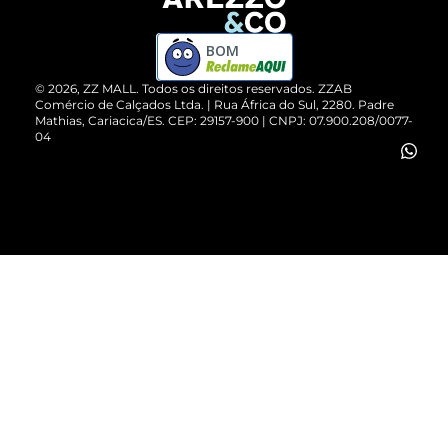
Devolução do Produto
ZZ MALL é confiável
Compre pelo WhatsApp
ZZPay
BOM
Cartão Presente
©
2026
, ZZ MALL. Todos os direitos reservados.
ZZAB
Comércio de Calçados Ltda. | Rua África do Sul, 2280. Padre
Mathias, Cariacica/ES. CEP: 29157-900 | CNPJ: 07.900.208/0077-
Vendas Corporativas
04