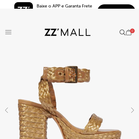
Baixe o APP e Garanta Frete 
BAIXAR
Grátis*
5.0
0