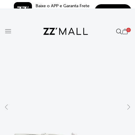
Baixe o APP e Garanta Frete 
BAIXAR
Grátis*
5.0
0