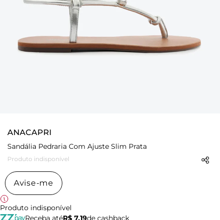
ANACAPRI
Sandália Pedraria Com Ajuste Slim Prata
Produto indisponível
Avise-me
Produto indisponível
Receba até
R$ 7,19
de cashback