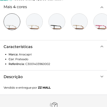
Mais
4
cores
Características
Marca:
Anacapri
Cor
:
Prateado
Referência:
C3001403960002
Descrição
Sandália slim com tira de ajuste e detalhe em pedraria, na
Vendido e entregue por
ZZ MALL
cor prata. De material similar ao couro e biqueira
arredondada, possui solado rasteiro e emborrachado, com
leve saltinho traseiro. O modelo slim traz cabedal com tira
central elástica que separa os dedos e se divide em duas