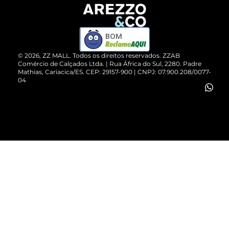
Devolução do Produto
ZZ MALL é confiável
Compre pelo WhatsApp
ZZPay
BOM
Cartão Presente
©
2026
, ZZ MALL. Todos os direitos reservados.
ZZAB
Comércio de Calçados Ltda. | Rua África do Sul, 2280. Padre
Mathias, Cariacica/ES. CEP: 29157-900 | CNPJ: 07.900.208/0077-
Vendas Corporativas
04