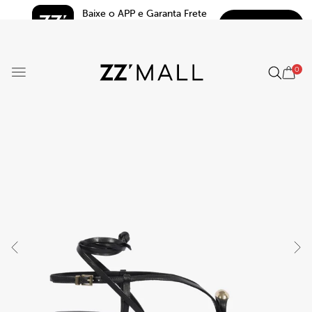
Baixe o APP e Garanta Frete 
BAIXAR
Grátis*
5.0
0