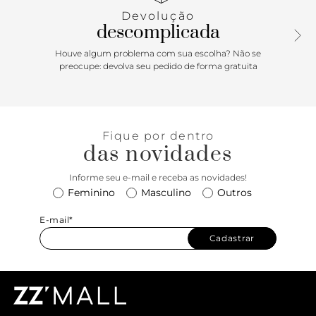
charmosa tira com amarração, vai ser a aposta ideal para
Devolução
produções modernas com conforto e personalidade!
descomplicada
Houve algum problema com sua escolha? Não se
preocupe: devolva seu pedido de forma gratuita
Fique por dentro
das novidades
Informe seu e-mail e receba as novidades!
Feminino
Masculino
Outros
E-mail*
Cadastrar