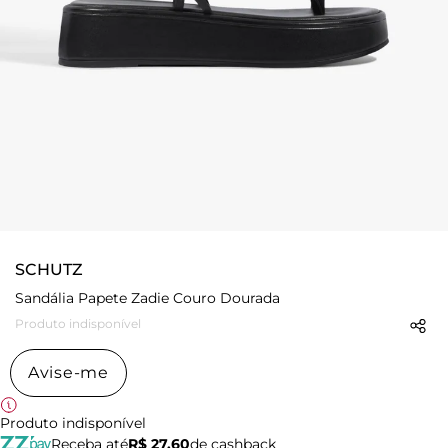
SCHUTZ
Sandália Papete Zadie Couro Dourada
Produto indisponível
Avise-me
Produto indisponível
Receba até
R$ 27,60
de cashback