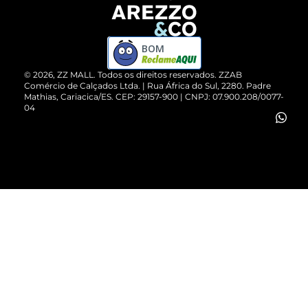
Devolução do Produto
ZZ MALL é confiável
Compre pelo WhatsApp
ZZPay
BOM
Cartão Presente
©
2026
, ZZ MALL. Todos os direitos reservados.
ZZAB
Comércio de Calçados Ltda. | Rua África do Sul, 2280. Padre
Mathias, Cariacica/ES. CEP: 29157-900 | CNPJ: 07.900.208/0077-
Vendas Corporativas
04