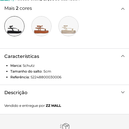
Mais
2
cores
Características
Marca:
Schutz
Tamanho do salto
:
5cm
Referência:
S2248800030006
Descrição
Confortável e cheia de estilo, esta sandália papete preta
Vendido e entregue por
ZZ MALL
com salto flatform aposta no contraste entre o visual leve
das tiras finas e a base robusta. O cabedal traz um delicado
enfeite glam na tira de dedo, deixando esse modelo mais
especial. Com fechamento por fivela no tornozelo e