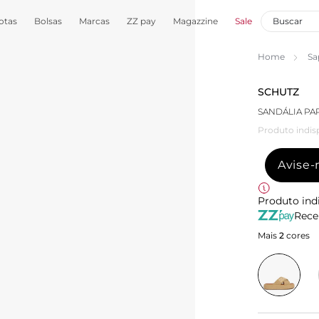
otas
Bolsas
Marcas
ZZ pay
Magazzine
Sale
Home
Sa
SCHUTZ
SANDÁLIA PA
Produto indis
Avise
Produto ind
Rece
Mais
2
cores