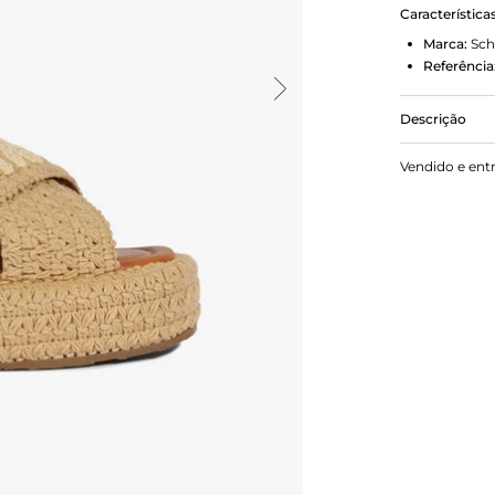
Característica
Marca:
Sch
Referência
Descrição
Com um desi
Vendido e ent
seu acabame
toque trend
bico levem
e versátil. 
cool e leve 