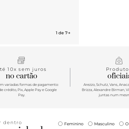
1 de 7
té 10x sem juros
Produto
no cartão
oficiai
m variadas formas de pagamento:
Arezzo, Schutz, Vans, Anacap
e crédito, Pix, Apple Pay e Google
Brizza, Alexandre Birman, V
Pay.
juntas num mesm
r dentro
Feminino
Masculino
O