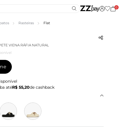
0
patos
Rasteiras
Flat
PETE VIENA RÁFIA NATURAL
ponível
-me
isponível
ba até
R$ 55,20
de cashback