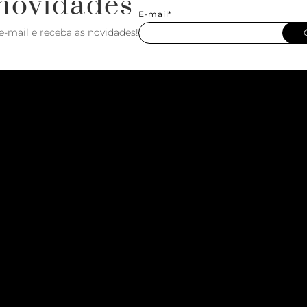
novidades
E-mail*
e-mail e receba as novidades!