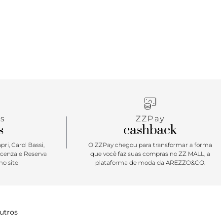
s
ZZPay
s
cashback
ri, Carol Bassi,
O ZZPay chegou para transformar a forma
icenza e Reserva
que você faz suas compras no ZZ MALL, a
o site
plataforma de moda da AREZZO&CO.
utros