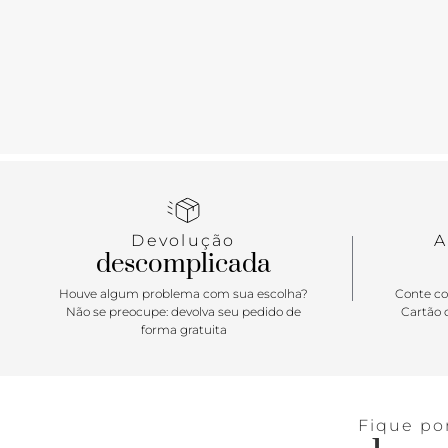
Devolução
A
descomplicada
Houve algum problema com sua escolha?
Conte co
Não se preocupe: devolva seu pedido de
Cartão d
forma gratuita
Fique po