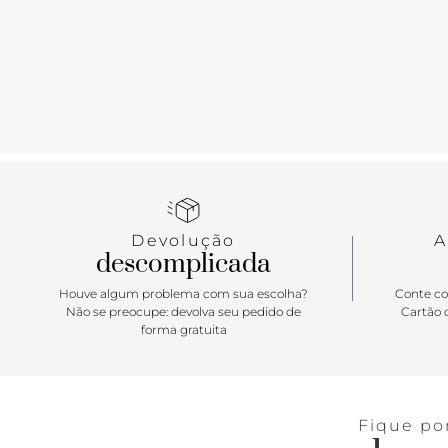
Devolução
A
descomplicada
Houve algum problema com sua escolha?
Conte co
Não se preocupe: devolva seu pedido de
Cartão d
forma gratuita
Fique po