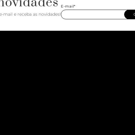
novidades
E-mail*
e-mail e receba as novidades!