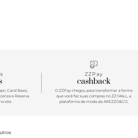
s
ZZPay
s
cashback
ri, Carol Bassi,
O ZZPay chegou para transformar a forma
icenza e Reserva
que você faz suas compras no ZZ MALL, a
o site
plataforma de moda da AREZZO&CO.
utros