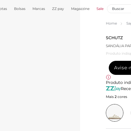
otas
Bolsas
Marcas
ZZ pay
Magazzine
Sale
Home
Sa
SCHUTZ
SANDÁLIA PA
Produto indis
Avise
Produto ind
Rece
Mais
2
cores