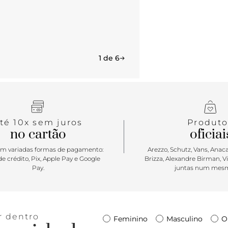
1 de 6
té 10x sem juros
Produto
no cartão
oficiai
m variadas formas de pagamento:
Arezzo, Schutz, Vans, Anacap
e crédito, Pix, Apple Pay e Google
Brizza, Alexandre Birman, V
Pay.
juntas num mesm
r dentro
Feminino
Masculino
O