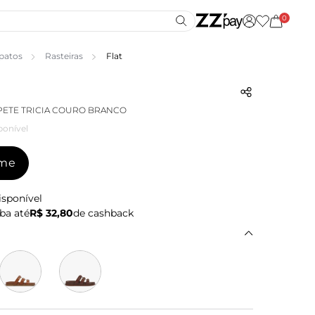
0
patos
Rasteiras
Flat
PETE TRICIA COURO BRANCO
ponível
-me
isponível
ba até
R$ 32,80
de cashback