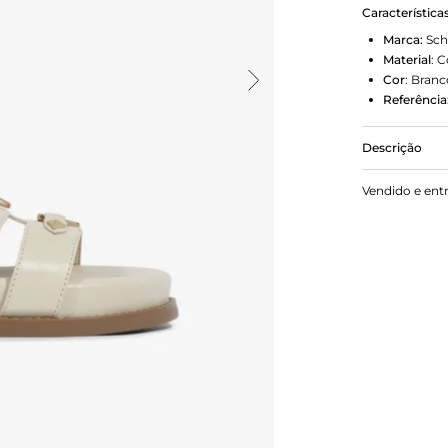
Característica
Marca:
Sch
Material
:
C
Cor
:
Branc
Referência
Descrição
Apresentamo
Vendido e ent
ter muita pe
slide e a t
das tachas 
elegante.