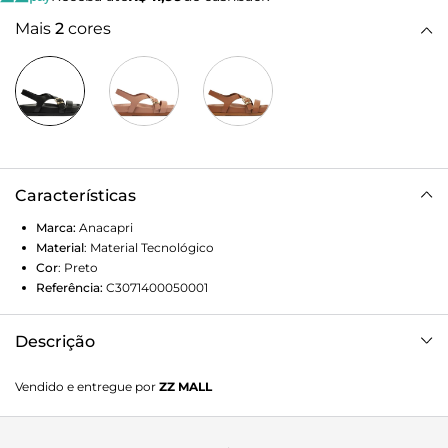
Mais
2
cores
Características
Marca:
Anacapri
Material
:
Material Tecnológico
Cor
:
Preto
Referência:
C3071400050001
Descrição
Sandália papete Nina, com tiras entrelaçadas, na cor preta.
Vendido e entregue por
ZZ MALL
O modelo apresenta cabedal em material similar ao couro.
Com nova proposta de design, ela possui uma tira sobre os
dedos e tira que contorna o calcanhar, partindo da parte