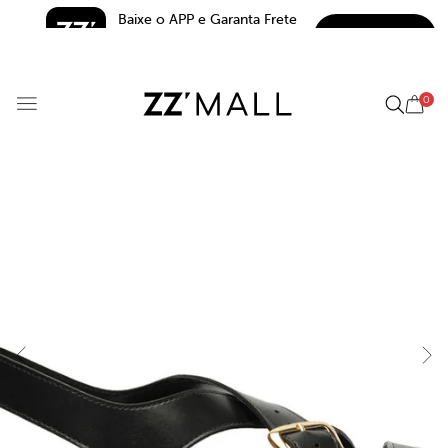
Baixe o APP e Garanta Frete 
BAIXAR
Grátis*
5.0
0