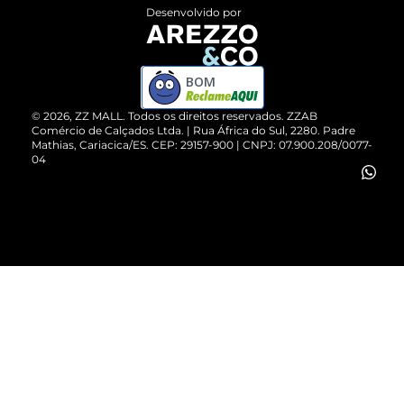
Entrega
ZZ Influ
Desenvolvido por
Devolução do Produto
ZZ MALL é confiável
Compre pelo WhatsApp
ZZPay
BOM
Cartão Presente
©
2026
, ZZ MALL. Todos os direitos reservados.
ZZAB
Comércio de Calçados Ltda. | Rua África do Sul, 2280. Padre
Mathias, Cariacica/ES. CEP: 29157-900 | CNPJ: 07.900.208/0077-
Vendas Corporativas
04