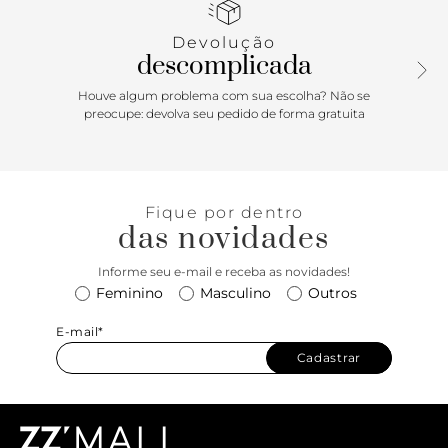
traseira e seguindo pelas laterais em tiras que se cruzam
sobre o peito de pé, com fecho afivelado lateral. Com
Devolução
solado rasteiro, emborrachado e levemente tratorado, traz
descomplicada
palmilha anatômica no mesmo tom da papete, com
assinatura Anacapri. Porque Apostar: Um verão Athletic
Houve algum problema com sua escolha? Não se
Edge está chegando. A sandália papete Nina é trendy e
preocupe: devolva seu pedido de forma gratuita
sinônimo de conforto absoluto em todas as estações!
Moderna e imponente, o novo shape vem para a temporada
Resort’26 Anacapri com uma proposta nova no design do
cabedal - partindo da parte traseira da peça, com fecho
Fique por dentro
afivelado sobre o peito de pé. De calce simples, o mood
das novidades
comfy sempre está em alta: a pedida é de mais frescor e
leveza para os seus pés!
Informe seu e-mail e receba as novidades!
Feminino
Masculino
Outros
E-mail*
Cadastrar