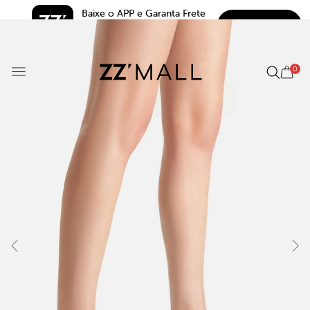
Baixe o APP e Garanta Frete 
BAIXAR
Grátis*
5.0
0