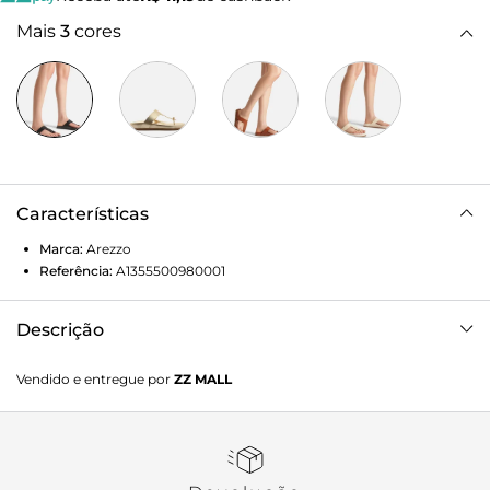
Mais
3
cores
Características
Marca:
Arezzo
Referência:
A1355500980001
Descrição
Sandália papete preta em couro. O sapato tem palmilha
Vendido e entregue por
ZZ MALL
com formato anatômico e inscrição do nome da marca.
Possui solado flatform, base emborrachada e formato
arredondado na ponta. Traz tira larga em T que divide os
dedos, com detalhe em tira fina e nó, e na parte superior do
pé.