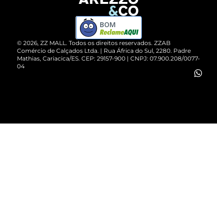
Devolução do Produto
ZZ MALL é confiável
Compre pelo WhatsApp
ZZPay
BOM
Cartão Presente
©
2026
, ZZ MALL. Todos os direitos reservados.
ZZAB
Comércio de Calçados Ltda. | Rua África do Sul, 2280. Padre
Mathias, Cariacica/ES. CEP: 29157-900 | CNPJ: 07.900.208/0077-
Vendas Corporativas
04