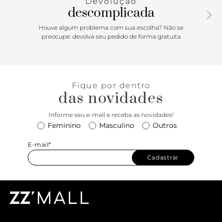
Devolução
descomplicada
Houve algum problema com sua escolha? Não se
preocupe: devolva seu pedido de forma gratuita
Fique por dentro
das novidades
Informe seu e-mail e receba as novidades!
Feminino
Masculino
Outros
E-mail*
Cadastrar