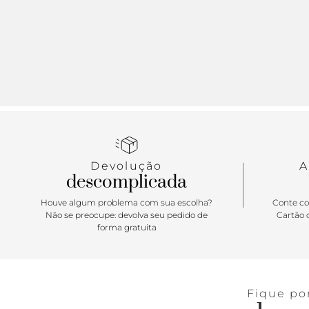
Devolução
A
descomplicada
Houve algum problema com sua escolha?
Conte co
Não se preocupe: devolva seu pedido de
Cartão d
forma gratuita
Fique po