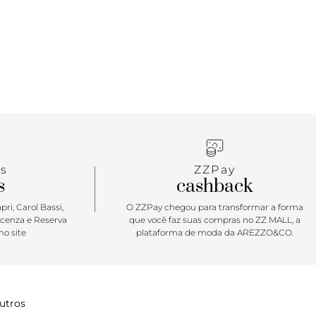
s
ZZPay
s
cashback
ri, Carol Bassi,
O ZZPay chegou para transformar a forma
icenza e Reserva
que você faz suas compras no ZZ MALL, a
o site
plataforma de moda da AREZZO&CO.
utros