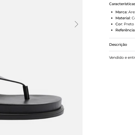
Característica
Marca:
Are
Material
:
C
Cor
:
Preto
Referência
Descrição
Sandália ras
Vendido e ent
palmilha co
marca. Poss
arredondado 
cobre parcia
no calcanhar