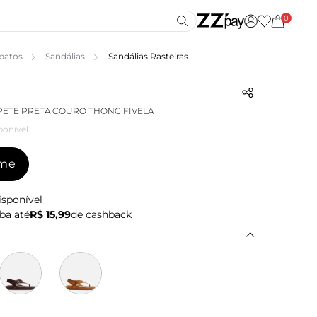
0
patos
Sandálias
Sandálias Rasteiras
PETE PRETA COURO THONG FIVELA
ponível
-me
isponível
ba até
R$ 15,99
de cashback