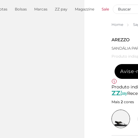
otas
Bolsas
Marcas
ZZ pay
Magazzine
Sale
Home
Sa
AREZZO
SANDÁLIA PA
Produto indis
Avise
Produto ind
Rece
Mais
2
cores