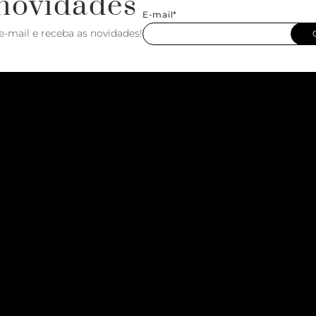
novidades
E-mail*
e-mail e receba as novidades!