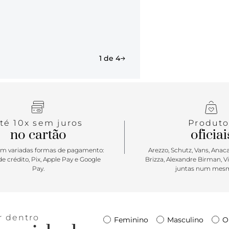
1 de 4
té 10x sem juros
Produto
no cartão
oficiai
m variadas formas de pagamento:
Arezzo, Schutz, Vans, Anacap
e crédito, Pix, Apple Pay e Google
Brizza, Alexandre Birman, V
Pay.
juntas num mesm
r dentro
Feminino
Masculino
O