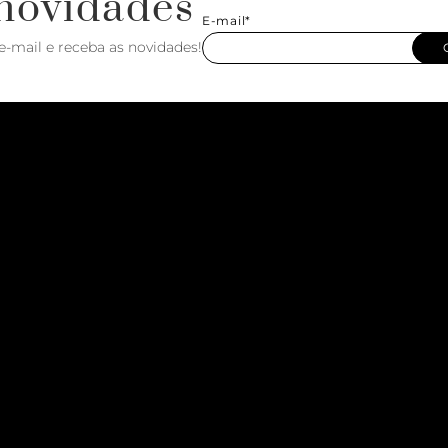
novidades
E-mail*
e-mail e receba as novidades!