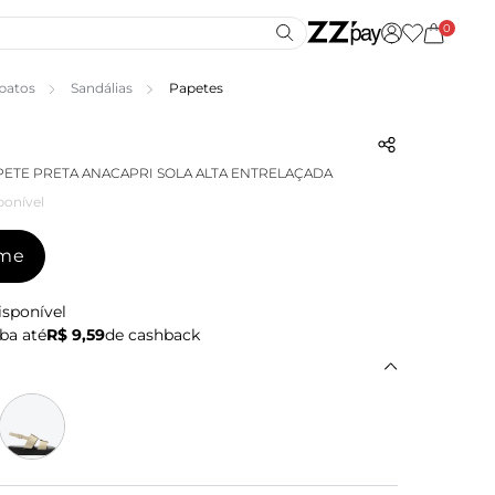
0
patos
Sandálias
Papetes
PETE PRETA ANACAPRI SOLA ALTA ENTRELAÇADA
ponível
-me
isponível
ba até
R$ 9,59
de cashback