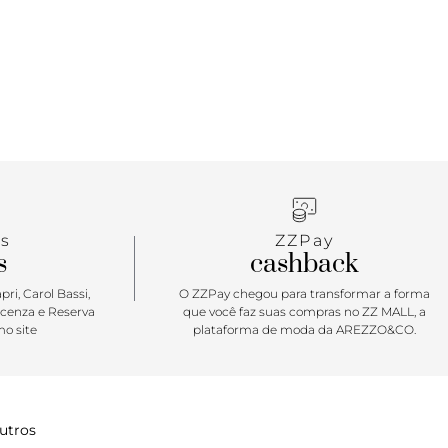
s
ZZPay
s
cashback
ri, Carol Bassi,
O ZZPay chegou para transformar a forma
icenza e Reserva
que você faz suas compras no ZZ MALL, a
o site
plataforma de moda da AREZZO&CO.
utros