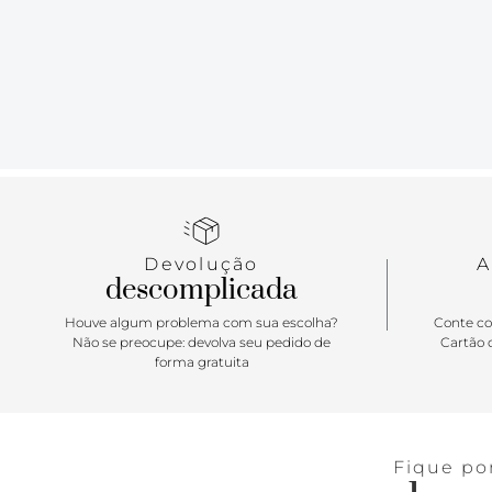
Devolução
A
descomplicada
Houve algum problema com sua escolha?
Conte co
Não se preocupe: devolva seu pedido de
Cartão d
forma gratuita
Fique po