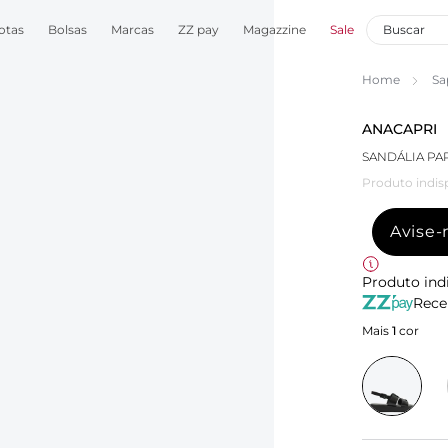
otas
Bolsas
Marcas
ZZ pay
Magazzine
Sale
Home
Sa
ANACAPRI
SANDÁLIA PA
Produto indis
Avise
Produto ind
Rece
Mais
1
cor