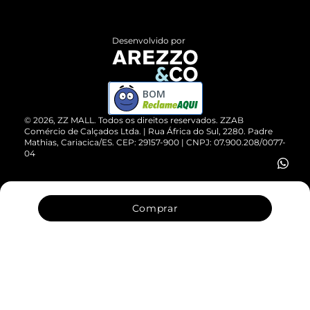
Central de Atendimento
Políticas de Privacidade
Entrega
ZZ Influ
Desenvolvido por
Devolução do Produto
ZZ MALL é confiável
Compre pelo WhatsApp
ZZPay
BOM
Cartão Presente
©
2026
, ZZ MALL. Todos os direitos reservados.
ZZAB
Comércio de Calçados Ltda. | Rua África do Sul, 2280. Padre
Mathias, Cariacica/ES. CEP: 29157-900 | CNPJ: 07.900.208/0077-
Vendas Corporativas
04
Comprar