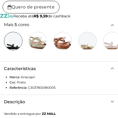
Quero de presente
Receba até
R$ 9,59
de cashback
Mais
5
cores
Características
Marca:
Anacapri
Cor
:
Preto
Referência:
C3037800180005
Descrição
Sandália papete Anacapri com laços na cor preta. O
Vendido e entregue por
ZZ MALL
modelo estilo papete possui solado rasteiro emborrachado