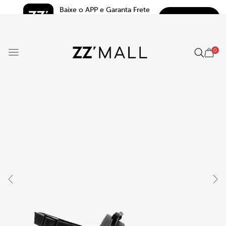
Baixe o APP e Garanta Frete 
BAIXAR
Grátis*
5.0
0