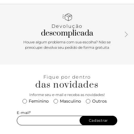
levemente tratorado e bico redondo. Apresenta tirinhas
duplas com detalhes em aplicação de laços retos - uma
sobre os dedos e outra sobre o peito de pé. O modelo traz
tira lisa que contorna o calcanhar, com fecho em fivela
Devolução
lateral. Traz palmilha anatômica da mesma cor da papete,
descomplicada
com assinatura Anacapri.
Houve algum problema com sua escolha? Não se
Porque Apostar: Para quem curte uma pegada mais
preocupe: devolva seu pedido de forma gratuita
moderninha e totalmente comfy, a sandália papete
Anacapri com detalhes em lacinhos no cabedal vai fazer
sua cabeça para compor lookinhos incríveis! Super
charmosa e feminina, ela combina com os mais diferentes
Fique por dentro
estilos e garante um toque elegante para o seu visual.
das novidades
Versátil e atemporal, vai ser destaque por onde passar, pois
ela combina com absolutamente tu-do! Icônica, ela é item
Informe seu e-mail e receba as novidades!
desejo e simplesmente per-fei-ta para presentear neste Dia
Feminino
Masculino
Outros
das Mães! <3
E-mail*
Cadastrar