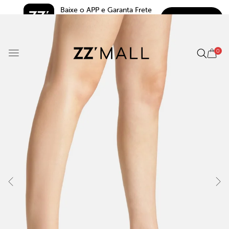
Baixe o APP e Garanta Frete 
BAIXAR
Grátis*
5.0
0