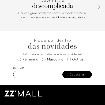
Devolução
ajustável. Aberta, a sandália exibe todo o pé.
descomplicada
Houve algum problema com sua escolha? Não se
preocupe: devolva seu pedido de forma gratuita
Fique por dentro
das novidades
Informe seu e-mail e receba as novidades!
Feminino
Masculino
Outros
E-mail*
Cadastrar