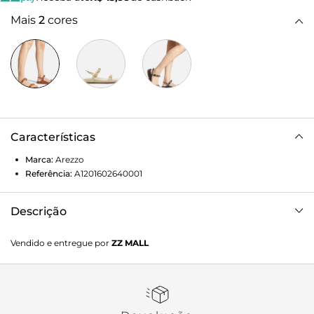
Mais
2
cores
Características
Marca:
Arezzo
Referência:
A1201602640001
Descrição
Sandália papete marrom. O sapato tem palmilha com
Vendido e entregue por
ZZ MALL
formato anatômico e inscrição do nome da marca. Possui
solado flatform, base emborrachada e formato
arredondado na ponta. Traz tiras largas sobre os dedos e a
parte superior do pé, transpassadas por elos metálicos
dourados, além de tira no calcanhar com fivela lateral