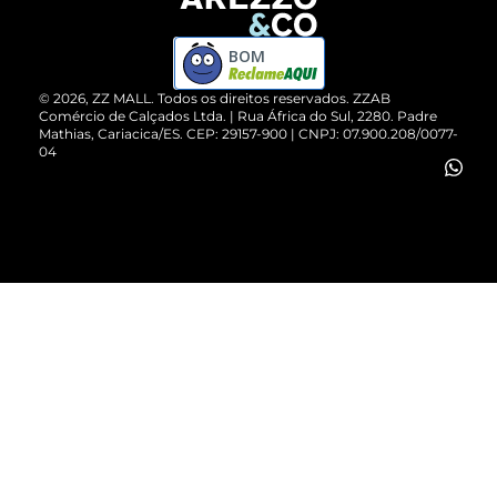
Devolução do Produto
ZZ MALL é confiável
Compre pelo WhatsApp
ZZPay
BOM
Cartão Presente
©
2026
, ZZ MALL. Todos os direitos reservados.
ZZAB
Comércio de Calçados Ltda. | Rua África do Sul, 2280. Padre
Mathias, Cariacica/ES. CEP: 29157-900 | CNPJ: 07.900.208/0077-
Vendas Corporativas
04