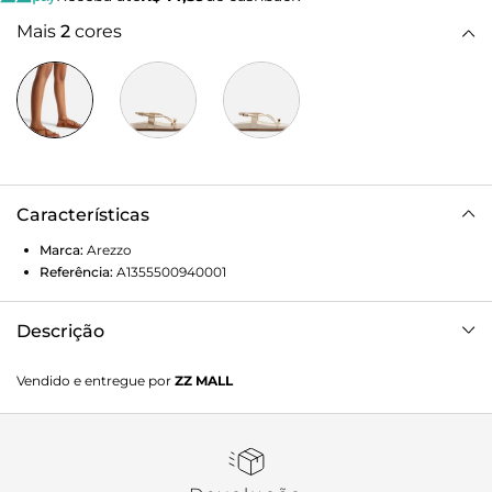
Mais
2
cores
Características
Marca:
Arezzo
Referência:
A1355500940001
Descrição
Sandália papete marrom em couro. O sapato tem palmilha
Vendido e entregue por
ZZ MALL
com formato anatômico e inscrição do nome da marca.
Possui solado flatform, base emborrachada e formato
arredondado na ponta. Traz tira dedeira com aplicação de
metal dourado bold no centro, além de duas tiras finas que
saem das laterais, cruzam a parte superior do pé,