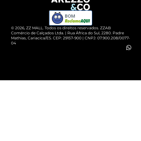
Devolução do Produto
ZZ MALL é confiável
Compre pelo WhatsApp
ZZPay
BOM
Cartão Presente
©
2026
, ZZ MALL. Todos os direitos reservados.
ZZAB
Comércio de Calçados Ltda. | Rua África do Sul, 2280. Padre
Mathias, Cariacica/ES. CEP: 29157-900 | CNPJ: 07.900.208/0077-
Vendas Corporativas
04