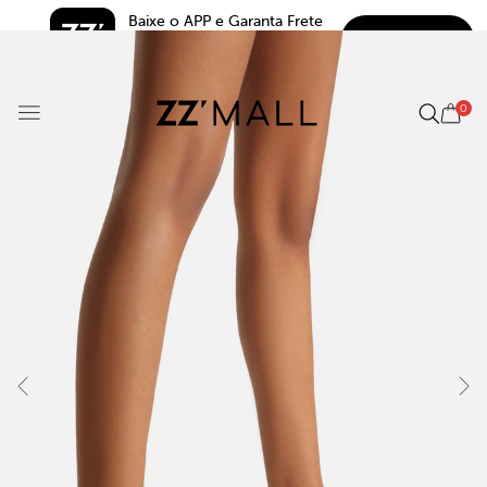
Baixe o APP e Garanta Frete 
BAIXAR
Grátis*
5.0
0