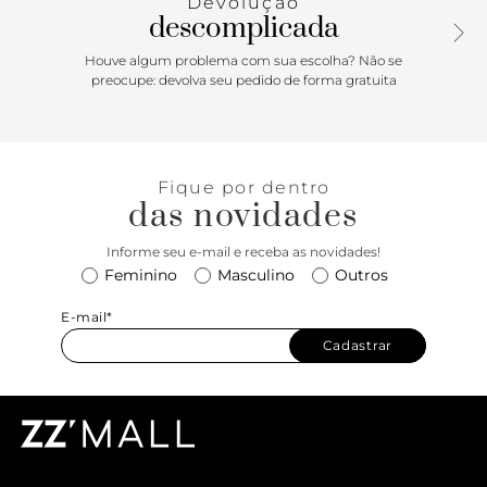
Devolução
contornam o calcanhar e fecham em fivela lateral. Conta
descomplicada
ainda com tiras largas de suporte nas laterais. Aberta, a
sandália exibe todo o pé.
Houve algum problema com sua escolha? Não se
preocupe: devolva seu pedido de forma gratuita
Fique por dentro
das novidades
Informe seu e-mail e receba as novidades!
Feminino
Masculino
Outros
E-mail*
Cadastrar