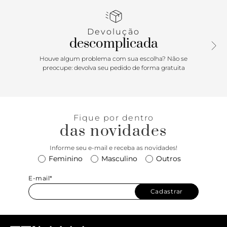
e bico redondo. Traz tiras largas tramadas sobre os dedos e
o peito do pé. Com tira média em torno do calcanhar e
fecho em fivela quadrada lateral, deixa todo o pé à mostra.
Devolução
descomplicada
Houve algum problema com sua escolha? Não se
preocupe: devolva seu pedido de forma gratuita
Fique por dentro
das novidades
Informe seu e-mail e receba as novidades!
Feminino
Masculino
Outros
E-mail*
Cadastrar