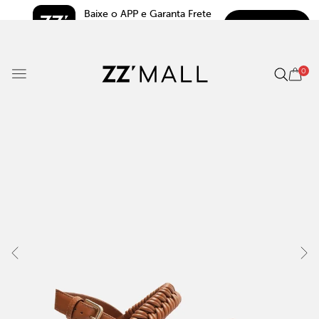
Baixe o APP e Garanta Frete 
BAIXAR
Grátis*
5.0
0