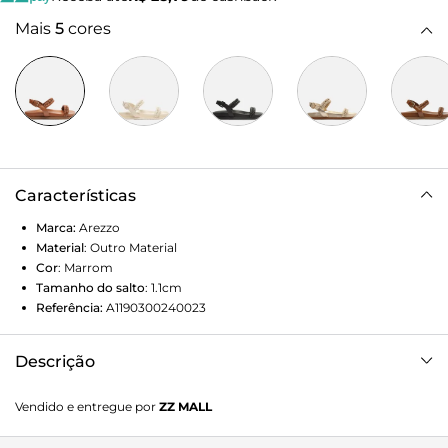
Mais
5
cores
Características
Marca:
Arezzo
Material
:
Outro Material
Cor
:
Marrom
Tamanho do salto
:
1.1cm
Referência:
A1190300240023
Descrição
Sandália papete marrom. O modelo tem salto rasteiro e
Vendido e entregue por
ZZ MALL
palmilha com formato anatômico e inscrição do nome da
marca. Possui solado flatform, base emborrachada marrom