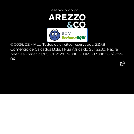
Entrega
ZZ Influ
Desenvolvido por
Devolução do Produto
ZZ MALL é confiável
Compre pelo WhatsApp
ZZPay
BOM
Cartão Presente
©
2026
, ZZ MALL. Todos os direitos reservados.
ZZAB
Comércio de Calçados Ltda. | Rua África do Sul, 2280. Padre
Mathias, Cariacica/ES. CEP: 29157-900 | CNPJ: 07.900.208/0077-
Vendas Corporativas
04