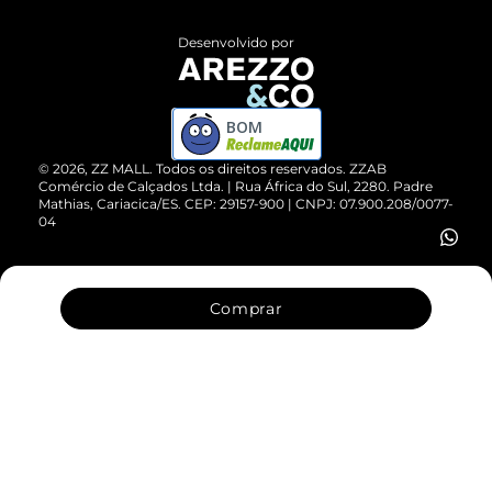
Políticas de Privacidade
Entrega
ZZ Influ
Desenvolvido por
Devolução do Produto
ZZ MALL é confiável
Compre pelo WhatsApp
ZZPay
BOM
Cartão Presente
©
2026
, ZZ MALL. Todos os direitos reservados.
ZZAB
Comércio de Calçados Ltda. | Rua África do Sul, 2280. Padre
Mathias, Cariacica/ES. CEP: 29157-900 | CNPJ: 07.900.208/0077-
Vendas Corporativas
04
Comprar