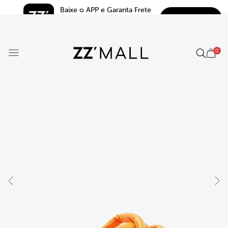
Baixe o APP e Garanta Frete 
BAIXAR
Grátis*
5.0
0