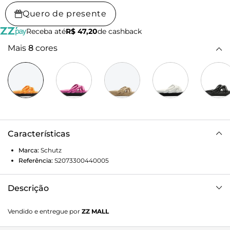
Quero de presente
Receba até
R$ 47,20
de cashback
Mais
8
cores
Características
Marca:
Schutz
Referência:
S2073300440005
Descrição
Sinta o conforto e o estilo descontraído com essa Sandália
Vendido e entregue por
ZZ MALL
papete laranja. Com faixas acolchoadas, este calçado
oferece um toque suave aos seus pés, proporcionando uma