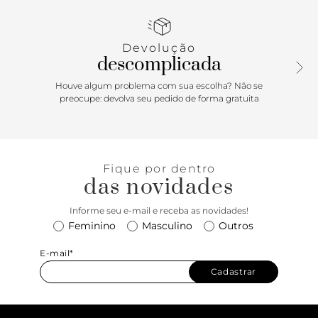
experiência única de conforto. Perfeita para quem busca
um visual leve e despojado, esta papete branca é a escolha
ideal para os dias de descontração com muito estilo.
Devolução
Aposte!
descomplicada
Houve algum problema com sua escolha? Não se
preocupe: devolva seu pedido de forma gratuita
Fique por dentro
das novidades
Informe seu e-mail e receba as novidades!
Feminino
Masculino
Outros
E-mail*
Cadastrar