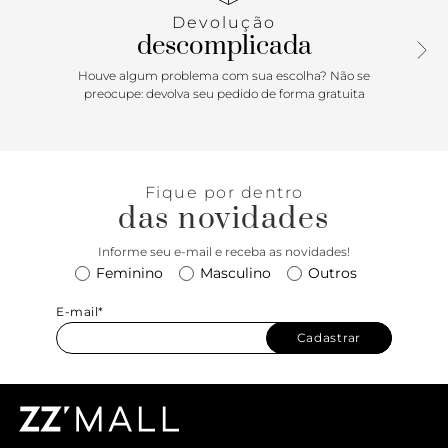
laço.
Devolução
descomplicada
Houve algum problema com sua escolha? Não se
preocupe: devolva seu pedido de forma gratuita
Fique por dentro
das novidades
Informe seu e-mail e receba as novidades!
Feminino
Masculino
Outros
E-mail*
Cadastrar