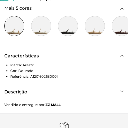
Mais
5
cores
Características
Marca:
Arezzo
Cor
:
Dourado
Referência:
A1201602650001
Descrição
Sandália rasteira feminina dourada. O sapato tem palmilha
Vendido e entregue por
ZZ MALL
com formato anatômico e inscrição do nome da marca.
Possui solado flatform, base emborrachada e formato
arredondado na ponta. Traz duas tiras finas horizontais
sobre os dedos e a parte superior do pé, com aplicação de