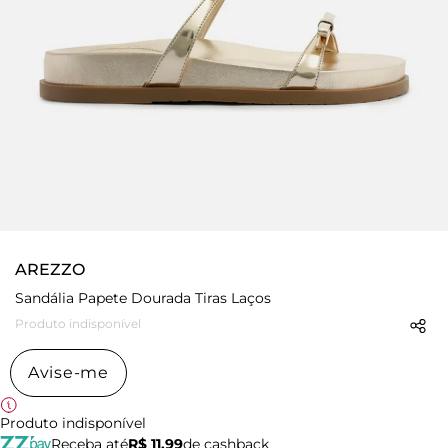
AREZZO
Sandália Papete Dourada Tiras Laços
Produto indisponível
Avise-me
Produto indisponível
Receba até
R$ 11,99
de cashback