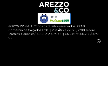
Devolução do Produto
ZZ MALL é confiável
Compre pelo WhatsApp
ZZPay
BOM
Cartão Presente
©
2026
, ZZ MALL. Todos os direitos reservados.
ZZAB
Comércio de Calçados Ltda. | Rua África do Sul, 2280. Padre
Mathias, Cariacica/ES. CEP: 29157-900 | CNPJ: 07.900.208/0077-
Vendas Corporativas
04