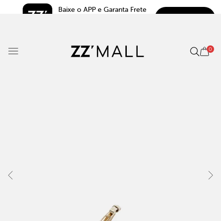
Baixe o APP e Garanta Frete 
BAIXAR
Grátis*
5.0
0