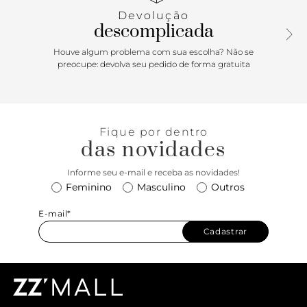
essa papete preta é perfeita para acompanhar de looks
Devolução
casuais a produções com alfaiataria. Aposte!
descomplicada
Houve algum problema com sua escolha? Não se
preocupe: devolva seu pedido de forma gratuita
Fique por dentro
das novidades
Informe seu e-mail e receba as novidades!
Feminino
Masculino
Outros
E-mail*
Cadastrar