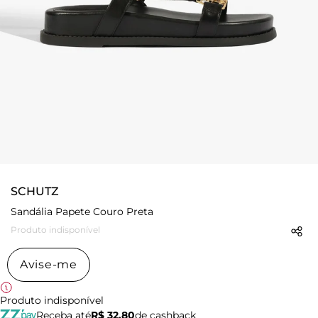
SCHUTZ
Sandália Papete Couro Preta
Produto indisponível
Avise-me
Produto indisponível
Receba até
R$ 32,80
de cashback