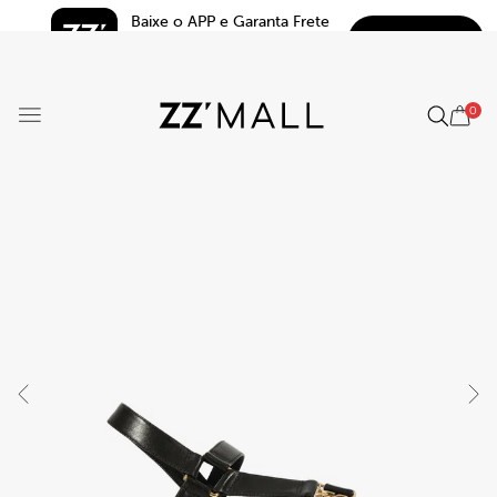
Baixe o APP e Garanta Frete 
BAIXAR
Grátis*
5.0
0