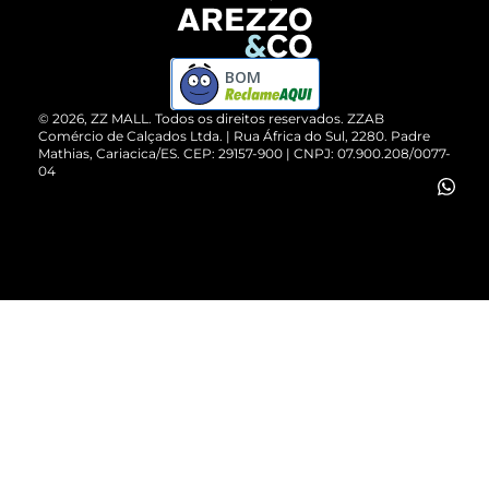
Devolução do Produto
ZZ MALL é confiável
Compre pelo WhatsApp
ZZPay
BOM
Cartão Presente
©
2026
, ZZ MALL. Todos os direitos reservados.
ZZAB
Comércio de Calçados Ltda. | Rua África do Sul, 2280. Padre
Mathias, Cariacica/ES. CEP: 29157-900 | CNPJ: 07.900.208/0077-
Vendas Corporativas
04