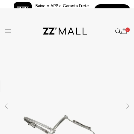
Baixe o APP e Garanta Frete 
BAIXAR
Grátis*
5.0
0