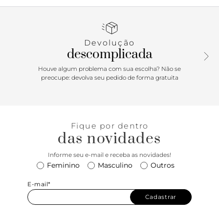
Schutz. Possui fechamento por fivela ajustável no
tornozelo, garantindo praticidade e ajuste perfeito ao calce.
Devolução
descomplicada
Houve algum problema com sua escolha? Não se
preocupe: devolva seu pedido de forma gratuita
Fique por dentro
das novidades
Informe seu e-mail e receba as novidades!
Feminino
Masculino
Outros
E-mail*
Cadastrar