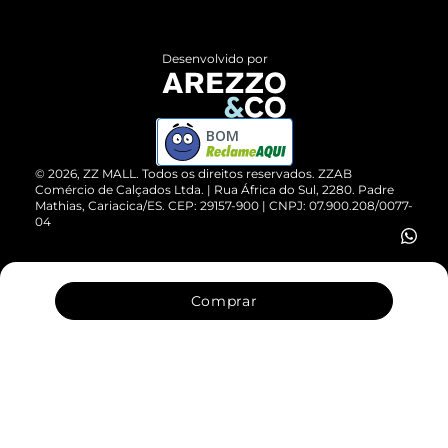
Central de Atendimento
Políticas de Privacidade
Entrega
ZZ Influ
Desenvolvido por
Devolução do Produto
ZZ MALL é confiável
Compre pelo WhatsApp
ZZPay
BOM
Cartão Presente
©
2026
, ZZ MALL. Todos os direitos reservados.
ZZAB
Comércio de Calçados Ltda. | Rua África do Sul, 2280. Padre
Mathias, Cariacica/ES. CEP: 29157-900 | CNPJ: 07.900.208/0077-
Vendas Corporativas
04
Comprar