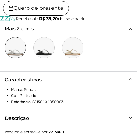
Quero de presente
Receba até
R$ 39,20
de cashback
Mais
2
cores
Características
Marca:
Schutz
Cor
:
Prateado
Referência:
S2156404850003
Descrição
Papete confeccionada em couro metalizado, com cabedal
Vendido e entregue por
ZZ MALL
de tira única sobre o peito do pé, adornada com o logo