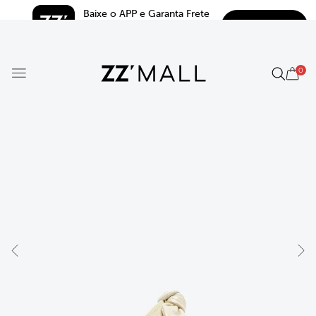
Baixe o APP e Garanta Frete 
BAIXAR
Grátis*
5.0
0