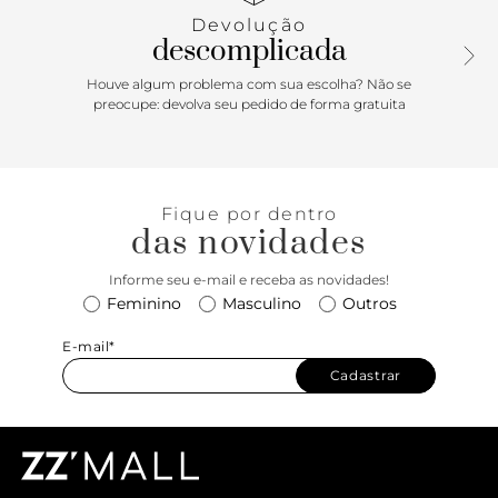
Devolução
descomplicada
Houve algum problema com sua escolha? Não se
preocupe: devolva seu pedido de forma gratuita
Fique por dentro
das novidades
Informe seu e-mail e receba as novidades!
Feminino
Masculino
Outros
E-mail*
Cadastrar