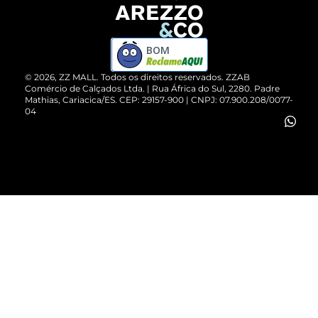
Devolução do Produto
ZZ MALL é confiável
Compre pelo WhatsApp
ZZPay
BOM
Cartão Presente
©
2026
, ZZ MALL. Todos os direitos reservados.
ZZAB
Comércio de Calçados Ltda. | Rua África do Sul, 2280. Padre
Mathias, Cariacica/ES. CEP: 29157-900 | CNPJ: 07.900.208/0077-
Vendas Corporativas
04