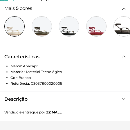
Mais
5
cores
Características
Marca:
Anacapri
Material
:
Material Tecnológico
Cor
:
Branco
Referência:
C3037800020005
Descrição
Sandália de amarração ANACAPRI preta. Possui três pares
Vendido e entregue por
ZZ MALL
de tiras pequenas formando nós nas laterais e traseira do
modelo. Uma tira fina passa sobre os dedos e sobe
perpassando por essas tiras laterais e percorrendo toda a