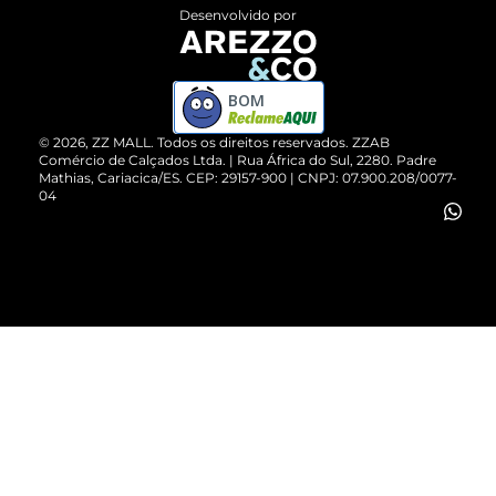
Entrega
ZZ Influ
Desenvolvido por
Devolução do Produto
ZZ MALL é confiável
Compre pelo WhatsApp
ZZPay
BOM
Cartão Presente
©
2026
, ZZ MALL. Todos os direitos reservados.
ZZAB
Comércio de Calçados Ltda. | Rua África do Sul, 2280. Padre
Mathias, Cariacica/ES. CEP: 29157-900 | CNPJ: 07.900.208/0077-
Vendas Corporativas
04