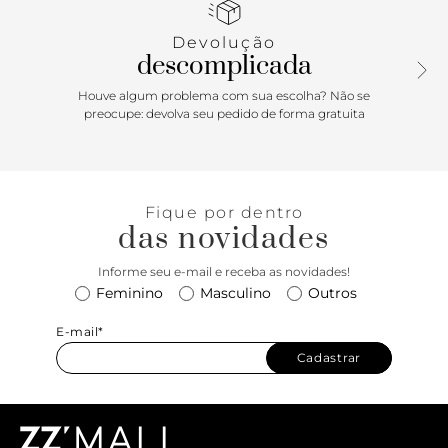
sandália, fechando em amarração no tornozelo com
ponteiras metálicas. Com detalhe em aplicação de bolinha
Devolução
metalizada sobre a gáspea. Solado emborrachado e
descomplicada
palmilha anatômica mais alta da cor do modelo com o
nome da marca. Deixa os dedos, laterais e calcanhar à
Houve algum problema com sua escolha? Não se
mostra.
preocupe: devolva seu pedido de forma gratuita
Porque Apostar: Perfeita é ela! Unindo o solado mais alto e
robusto com a delicadeza das tiras arrematadas pelos nós e
o toque glam, a sandália ANACAPRI surpreende por seu
Fique por dentro
conforto e infinitas possibilidades de combinações. Vai ser
das novidades
a sua best friend dos dias mais frescos e ensolarados,
trazendo uma pegada cool e cheia de atitude para os seus
Informe seu e-mail e receba as novidades!
looks. Aposte!
Feminino
Masculino
Outros
E-mail*
Cadastrar