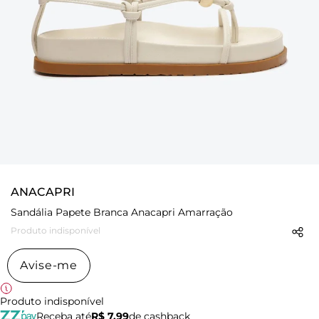
ANACAPRI
Sandália Papete Branca Anacapri Amarração
Produto indisponível
Avise-me
Produto indisponível
Receba até
R$ 7,99
de cashback