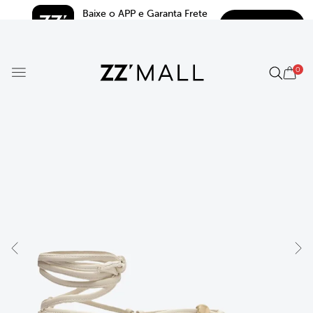
Baixe o APP e Garanta Frete 
BAIXAR
Grátis*
5.0
0