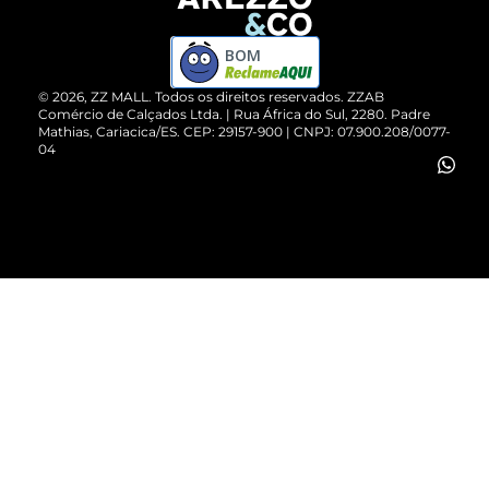
Devolução do Produto
ZZ MALL é confiável
Compre pelo WhatsApp
ZZPay
BOM
Cartão Presente
©
2026
, ZZ MALL. Todos os direitos reservados.
ZZAB
Comércio de Calçados Ltda. | Rua África do Sul, 2280. Padre
Mathias, Cariacica/ES. CEP: 29157-900 | CNPJ: 07.900.208/0077-
Vendas Corporativas
04