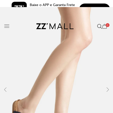
Baixe o APP e Garanta Frete 
BAIXAR
Grátis*
5.0
0