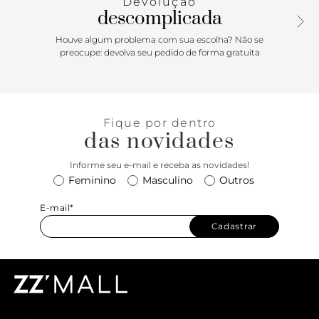
Devolução
descomplicada
Houve algum problema com sua escolha? Não se
preocupe: devolva seu pedido de forma gratuita
Fique por dentro
das novidades
Informe seu e-mail e receba as novidades!
Feminino
Masculino
Outros
E-mail*
Cadastrar