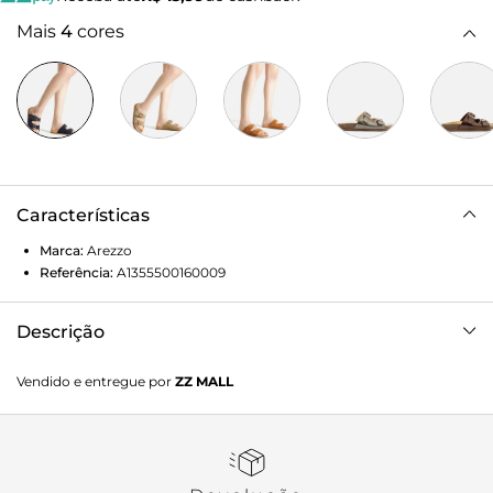
Mais
4
cores
Características
Marca:
Arezzo
Referência:
A1355500160009
Descrição
Sandália papete azul em camurça. O sapato tem palmilha
Vendido e entregue por
ZZ MALL
em camurça bege com formato anatômico e inscrição do
nome da marca. Possui solado flatform em cortiça, base
emborrachada e formato arredondado na ponta. Traz
cabedal semi fechado com duas tiras largas e fivelas
metálicas ajustáveis. Aberta, a sandália exibe parte do pé.