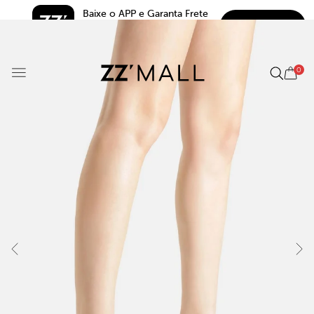
Baixe o APP e Garanta Frete 
BAIXAR
Grátis*
5.0
0