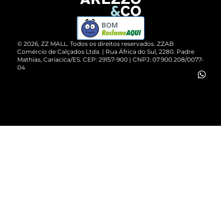
Devolução do Produto
ZZ MALL é confiável
Compre pelo WhatsApp
ZZPay
BOM
Cartão Presente
©
2026
, ZZ MALL. Todos os direitos reservados.
ZZAB
Comércio de Calçados Ltda. | Rua África do Sul, 2280. Padre
Mathias, Cariacica/ES. CEP: 29157-900 | CNPJ: 07.900.208/0077-
Vendas Corporativas
04