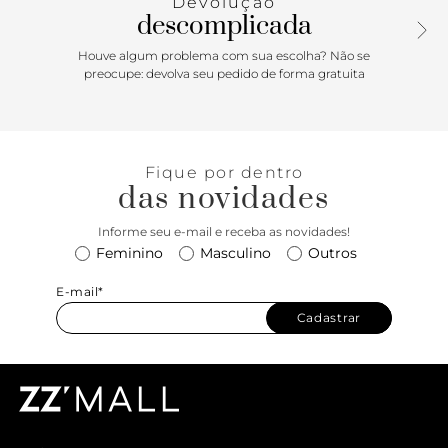
Devolução
descomplicada
Houve algum problema com sua escolha? Não se
preocupe: devolva seu pedido de forma gratuita
Fique por dentro
das novidades
Informe seu e-mail e receba as novidades!
Feminino
Masculino
Outros
E-mail*
Cadastrar