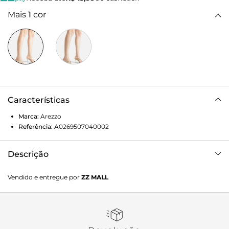
Mais
1
cor
Características
Marca:
Arezzo
Referência:
A0269507040002
Descrição
Sandália off white. O sapato tem salto médio fino e
Vendido e entregue por
ZZ MALL
formato arredondado na ponta. Traz tira fina sobre os
dedos e tiras que saem da parte frontal e sobem até a parte
superior do pé até o tornozelo. Com palmilha texturizada
em linhas e calcanheira com inscrição do nome da marca.