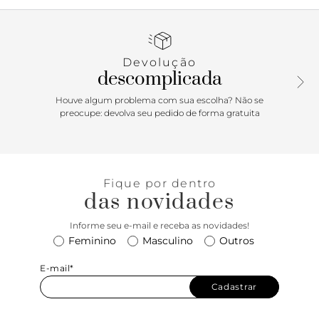
dedos com laço aplicado no centro e tira fina no calcanhar
conectada à tira no tornozelo, com fechamento lateral em
fivela metálica. Com palmilha bege e inscrição do nome da
marca.
Devolução
descomplicada
Houve algum problema com sua escolha? Não se
preocupe: devolva seu pedido de forma gratuita
Fique por dentro
das novidades
Informe seu e-mail e receba as novidades!
Feminino
Masculino
Outros
E-mail*
Cadastrar