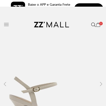
Baixe o APP e Garanta Frete 
BAIXAR
Grátis*
5.0
0