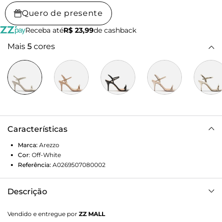
Quero de presente
Receba até
R$ 23,99
de cashback
Mais
5
cores
Características
Marca:
Arezzo
Cor
:
Off-White
Referência:
A0269507080002
Descrição
Sandália off-white. O sapato tem salto médio fino e
Vendido e entregue por
ZZ MALL
formato arredondado na ponta. Traz tira fina sobre os