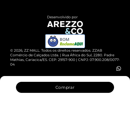
Central de Atendimento
Políticas de Privacidade
Entrega
ZZ Influ
Desenvolvido por
Devolução do Produto
ZZ MALL é confiável
Compre pelo WhatsApp
ZZPay
BOM
Cartão Presente
©
2026
, ZZ MALL. Todos os direitos reservados.
ZZAB
Comércio de Calçados Ltda. | Rua África do Sul, 2280. Padre
Mathias, Cariacica/ES. CEP: 29157-900 | CNPJ: 07.900.208/0077-
Vendas Corporativas
04
Comprar