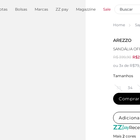
otas
Bolsas
Marcas
ZZ pay
Magazzine
Sale
Home
Sa
AREZZO
SANDÁLIA OF
R$ 399,90
R$2
ou 3x de R$79
Tamanhos
33
34
Comprar
Adiciona
Rece
Mais
2
cores