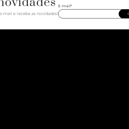
novidades
E-mail*
e-mail e receba as novidades!