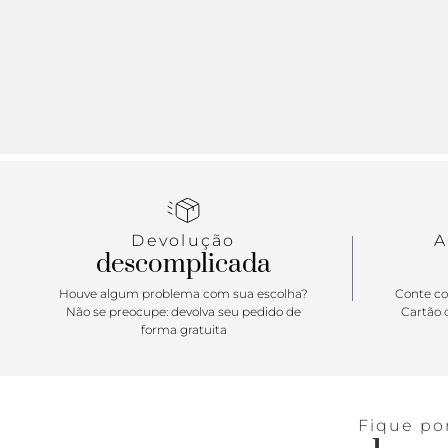
Devolução
A
descomplicada
Houve algum problema com sua escolha?
Conte co
Não se preocupe: devolva seu pedido de
Cartão d
forma gratuita
Fique po