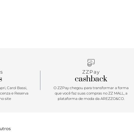
s
ZZPay
s
cashback
ri, Carol Bassi,
O ZZPay chegou para transformar a forma
icenza e Reserva
que você faz suas compras no ZZ MALL, a
o site
plataforma de moda da AREZZO&CO.
utros