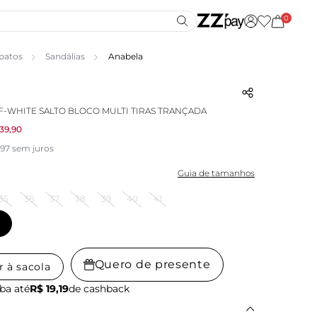
0
patos
Sandálias
Anabela
F-WHITE SALTO BLOCO MULTI TIRAS TRANÇADA
39,90
,97 sem juros
Guia de tamanhos
35
36
37
38
39
40
41
Quero de presente
r à sacola
ba até
R$ 19,19
de cashback