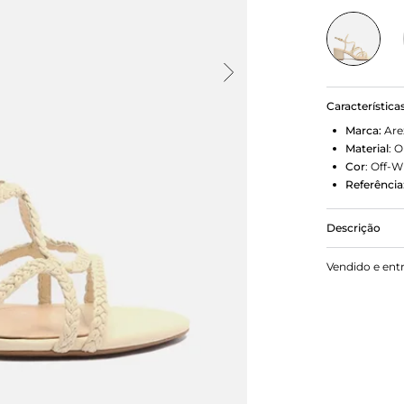
Característica
Marca:
Are
Material
:
O
Cor
:
Off-W
Referência
Descrição
Sandália Of
Vendido e ent
redondo. Tra
nas laterais
torno do cal
e exibe todo
cobrindo par
Prática e ve
estilo e con