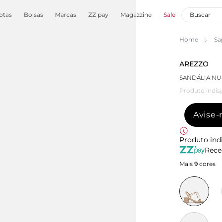
otas
Bolsas
Marcas
ZZ pay
Magazzine
Sale
Home
Sa
AREZZO
SANDÁLIA NU
Produto indis
Avise
Produto ind
Rece
Mais
9
cores