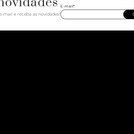
novidades
E-mail*
e-mail e receba as novidades!