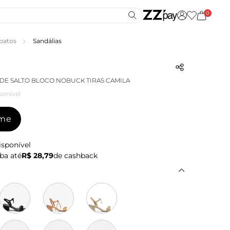
0
patos
Sandálias
DE SALTO BLOCO NOBUCK TIRAS CAMILA
ponível
-me
isponível
ba até
R$ 28,79
de cashback