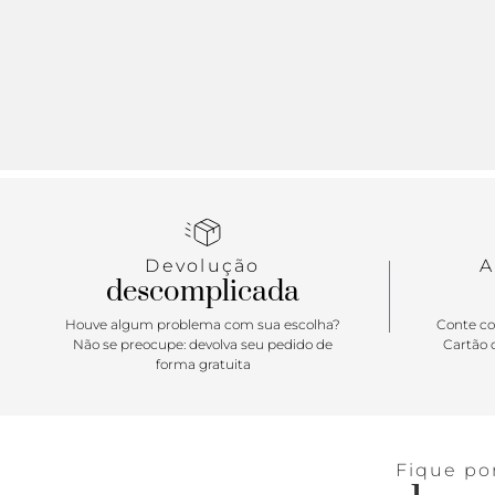
Devolução
A
descomplicada
Houve algum problema com sua escolha?
Conte co
Não se preocupe: devolva seu pedido de
Cartão d
forma gratuita
Fique po