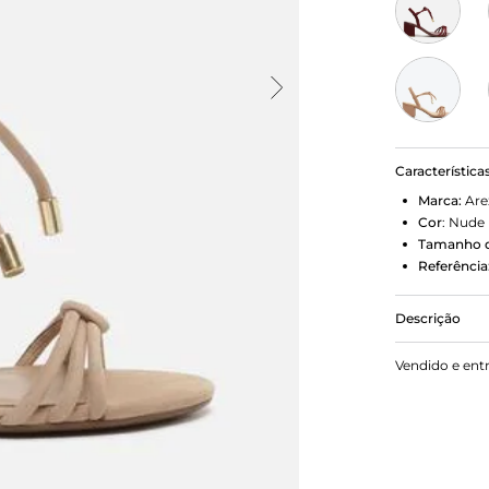
Característica
Marca:
Are
Cor
:
Nude
Tamanho d
Referência
Descrição
Sandália nu
Vendido e ent
redondo. Tra
nó central. 
com ponteir
palmilha be
todo o pé.