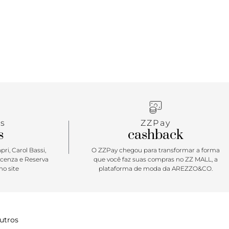
s
ZZPay
s
cashback
ri, Carol Bassi,
O ZZPay chegou para transformar a forma
icenza e Reserva
que você faz suas compras no ZZ MALL, a
o site
plataforma de moda da AREZZO&CO.
utros