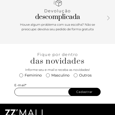
fivela lateral. Com palmilha bege e inscrição do nome da
marca.
Devolução
descomplicada
Houve algum problema com sua escolha? Não se
preocupe: devolva seu pedido de forma gratuita
Fique por dentro
das novidades
Informe seu e-mail e receba as novidades!
Feminino
Masculino
Outros
E-mail*
Cadastrar