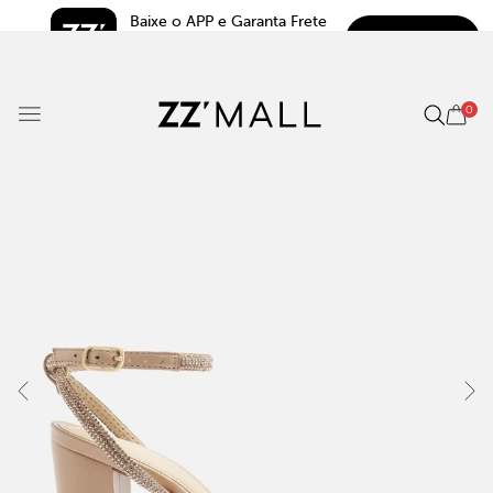
Baixe o APP e Garanta Frete 
BAIXAR
Grátis*
5.0
0