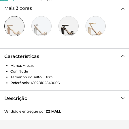
Mais
3
cores
Características
Marca:
Arezzo
Cor
:
Nude
Tamanho do salto
:
10cm
Referência:
A1028102540006
Descrição
Sandália prateada. O modelo tem salto alto bloco da cor da
Vendido e entregue por
ZZ MALL
sandália e bico redondo. Tras duas tiras cobertas por strass
prateado sobre os dedos. Aberta, possui tira em torno do
calcanhar e tornozelo, também coberta por strass, com