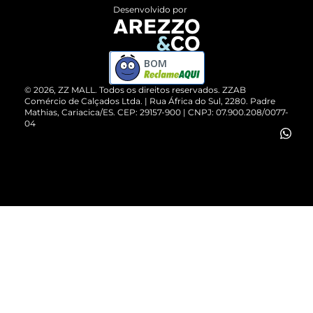
Entrega
ZZ Influ
Desenvolvido por
Devolução do Produto
ZZ MALL é confiável
Compre pelo WhatsApp
ZZPay
BOM
Cartão Presente
©
2026
, ZZ MALL. Todos os direitos reservados.
ZZAB
Comércio de Calçados Ltda. | Rua África do Sul, 2280. Padre
Mathias, Cariacica/ES. CEP: 29157-900 | CNPJ: 07.900.208/0077-
Vendas Corporativas
04