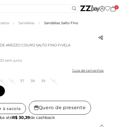
0
patos
Sandálias
Sandálias Salto Fino
DE AREZZO COURO SALTO FINO FIVELA
,32 sem juros
Guia de tamanhos
35
36
37
38
39
40
Quero de presente
r à sacola
ba até
R$ 30,39
de cashback