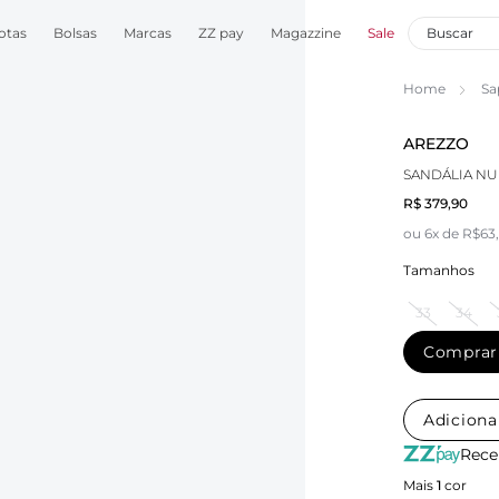
otas
Bolsas
Marcas
ZZ pay
Magazzine
Sale
Home
Sa
AREZZO
SANDÁLIA NU
R$ 379,90
ou 6x de R$63
Tamanhos
33
34
Comprar
Adiciona
Rece
Mais
1
cor