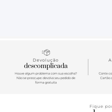
Devolução
A
descomplicada
Houve algum problema com sua escolha?
Conte co
Não se preocupe: devolva seu pedido de
Cartão d
forma gratuita
Fique po