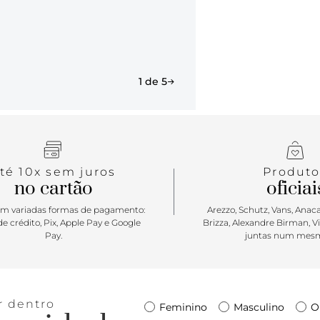
1 de 5
té 10x sem juros
Produto
no cartão
oficiai
m variadas formas de pagamento:
Arezzo, Schutz, Vans, Anacap
e crédito, Pix, Apple Pay e Google
Brizza, Alexandre Birman, V
Pay.
juntas num mesm
r dentro
Feminino
Masculino
O