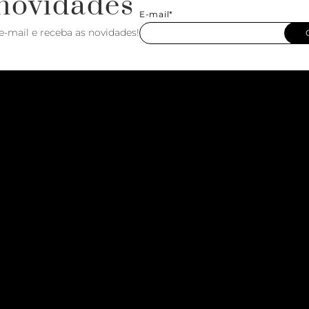
novidades
E-mail*
e-mail e receba as novidades!