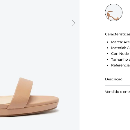
Característica
Marca:
Are
Material
:
C
Cor
:
Nude
Tamanho d
Referência
Descrição
Sandália nu
Vendido e ent
pata baixa e
Fechada no c
com fivela m
nome da marc