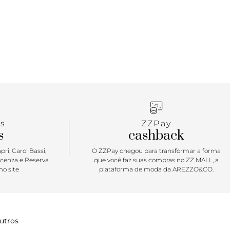
s
ZZPay
s
cashback
ri, Carol Bassi,
O ZZPay chegou para transformar a forma
icenza e Reserva
que você faz suas compras no ZZ MALL, a
o site
plataforma de moda da AREZZO&CO.
utros