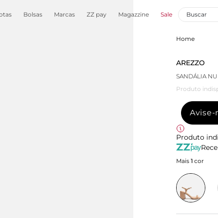
otas
Bolsas
Marcas
ZZ pay
Magazzine
Sale
Home
AREZZO
SANDÁLIA NU
Produto indis
Avise
Produto ind
Rece
Mais
1
cor