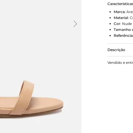
Característica
Marca:
Are
Material
:
C
Cor
:
Nude
Tamanho d
Referência
Descrição
Sandália nu
Vendido e ent
bico redondo
afiveladas e
aberta e exi