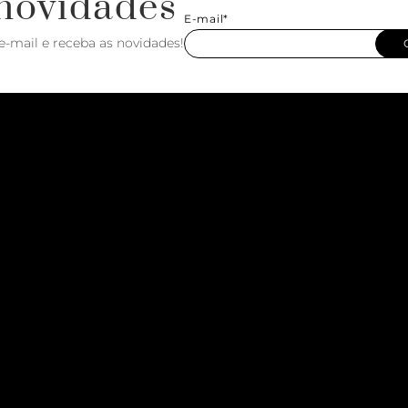
novidades
E-mail*
e-mail e receba as novidades!