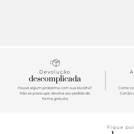
Devolução
A
descomplicada
Houve algum problema com sua escolha?
Conte co
Não se preocupe: devolva seu pedido de
Cartão d
forma gratuita
Fique po