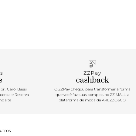
s
ZZPay
s
cashback
ri, Carol Bassi,
O ZZPay chegou para transformar a forma
icenza e Reserva
que você faz suas compras no ZZ MALL, a
o site
plataforma de moda da AREZZO&CO.
utros