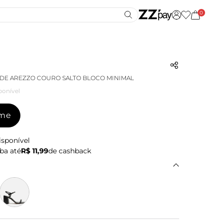
0
DE AREZZO COURO SALTO BLOCO MINIMAL
ponível
-me
isponível
ba até
R$ 11,99
de cashback