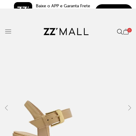
Baixe o APP e Garanta Frete 
BAIXAR
Grátis*
5.0
0