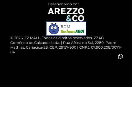
Entrega
ZZ Influ
Desenvolvido por
Devolução do Produto
ZZ MALL é confiável
Compre pelo WhatsApp
ZZPay
BOM
Cartão Presente
©
2026
, ZZ MALL. Todos os direitos reservados.
ZZAB
Comércio de Calçados Ltda. | Rua África do Sul, 2280. Padre
Mathias, Cariacica/ES. CEP: 29157-900 | CNPJ: 07.900.208/0077-
Vendas Corporativas
04