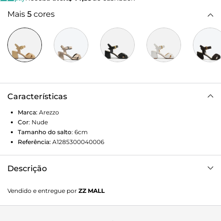
Mais
5
cores
Características
Marca:
Arezzo
Cor
:
Nude
Tamanho do salto
:
6cm
Referência:
A1285300040006
Descrição
Sandália nude de couro. O modelo tem salto médio bloco e
Vendido e entregue por
ZZ MALL
bico quadrado. Traz duas tiras largas cruzadas sobre os
dedos. Aberta, possui tira média no calcanhar e tira no
tornozelo com fivela quadrada grande. Com palmilha bege