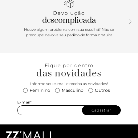
e gravação do nome da marca. A sandália exibe todo o pé.
Devolução
descomplicada
Houve algum problema com sua escolha? Não se
preocupe: devolva seu pedido de forma gratuita
Fique por dentro
das novidades
Informe seu e-mail e receba as novidades!
Feminino
Masculino
Outros
E-mail*
Cadastrar