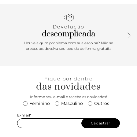
sofisticação do design minimal e a modernidade do salto
estilizado! As linhas simples e a construção
monocromática a transformam em um verdadeiro curinga
para produções que vão do vestido leve à calça cropped.
Devolução
Aposta ideal para atualizar o look em apenas sum toque!
descomplicada
Houve algum problema com sua escolha? Não se
preocupe: devolva seu pedido de forma gratuita
Fique por dentro
das novidades
Informe seu e-mail e receba as novidades!
Feminino
Masculino
Outros
E-mail*
Cadastrar