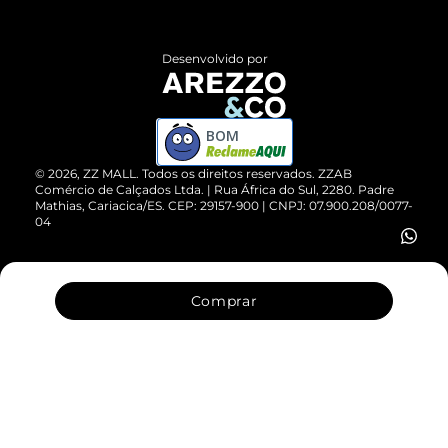
Central de Atendimento
Políticas de Privacidade
Entrega
ZZ Influ
Desenvolvido por
Devolução do Produto
ZZ MALL é confiável
Compre pelo WhatsApp
ZZPay
BOM
Cartão Presente
©
2026
, ZZ MALL. Todos os direitos reservados.
ZZAB
Comércio de Calçados Ltda. | Rua África do Sul, 2280. Padre
Mathias, Cariacica/ES. CEP: 29157-900 | CNPJ: 07.900.208/0077-
Vendas Corporativas
04
Comprar