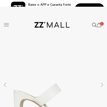
Baixe o APP e Garanta Frete 
BAIXAR
Grátis*
5.0
0