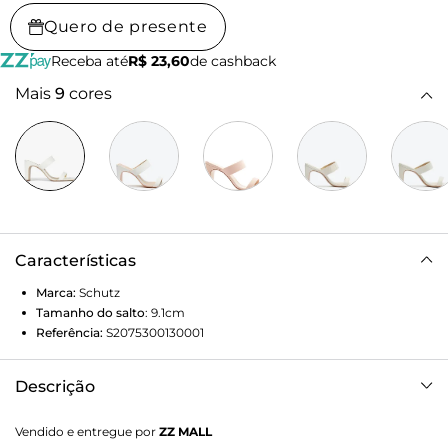
Quero de presente
Receba até
R$ 23,60
de cashback
Mais
9
cores
Características
Marca:
Schutz
Tamanho do salto
:
9.1cm
Referência:
S2075300130001
Descrição
Item indispensável no closet de toda fashionista, a mule
Vendido e entregue por
ZZ MALL
surge ainda mais irresistível nessa versão que traz toda a