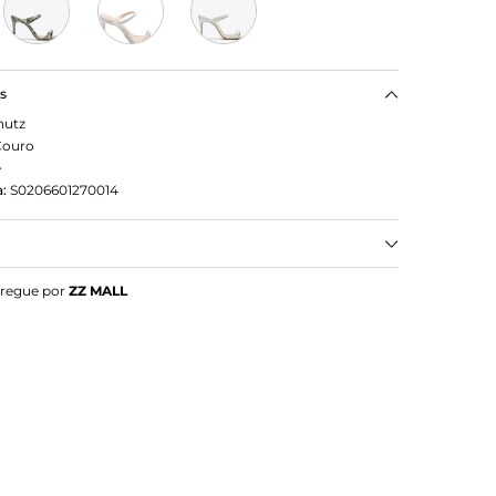
as
hutz
Couro
e
:
S0206601270014
MULE couro verde
tregue por
ZZ MALL