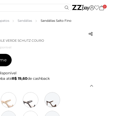
0
apatos
Sandálias
Sandálias Salto Fino
ULE VERDE SCHUTZ COURO
ponível
-me
isponível
ba até
R$ 19,60
de cashback