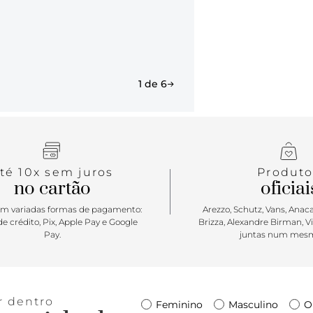
1 de 6
té 10x sem juros
Produto
no cartão
oficiai
m variadas formas de pagamento:
Arezzo, Schutz, Vans, Anacap
e crédito, Pix, Apple Pay e Google
Brizza, Alexandre Birman, V
Pay.
juntas num mesm
r dentro
Feminino
Masculino
O