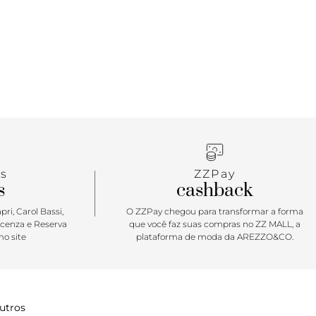
s
ZZPay
s
cashback
ri, Carol Bassi,
O ZZPay chegou para transformar a forma
icenza e Reserva
que você faz suas compras no ZZ MALL, a
o site
plataforma de moda da AREZZO&CO.
utros