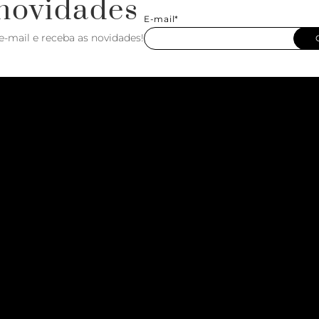
novidades
E-mail*
e-mail e receba as novidades!