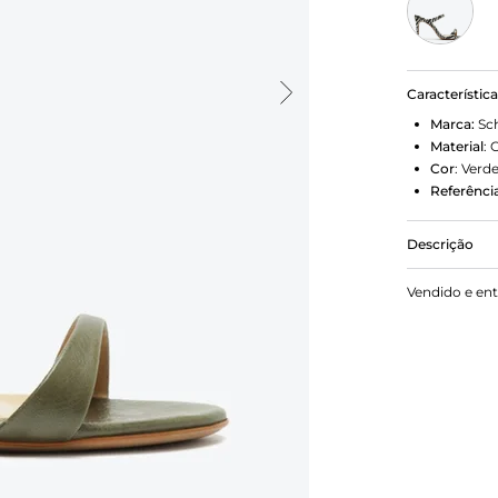
Característic
Marca:
Sc
Material
:
Cor
:
Verd
Referência
Descrição
SANDÁLIA 
Vendido e en