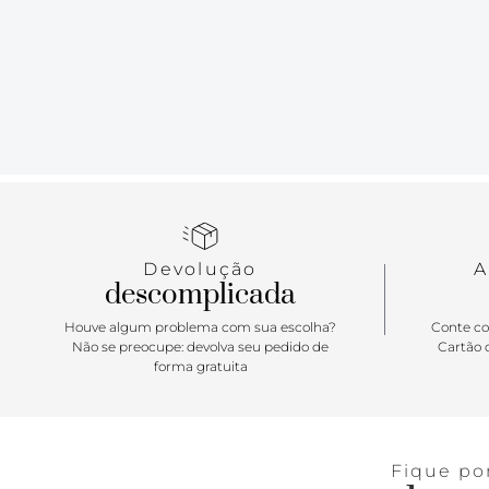
Devolução
A
descomplicada
Houve algum problema com sua escolha?
Conte co
Não se preocupe: devolva seu pedido de
Cartão d
forma gratuita
Fique po