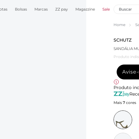
otas
Bolsas
Marcas
ZZ pay
Magazzine
Sale
Home
S
SCHUTZ
SANDÁLIA M
Produto indis
Avise
Produto ind
Rece
Mais
7
cores