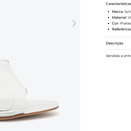
Característica
Marca:
Sch
Material
:
Vi
Cor
:
Prate
Referência
Descrição
Com salto di
Vendido e ent
dessa mule é
ousadia, ela
completa o 
plissada me
espacialmen
assimétrica 