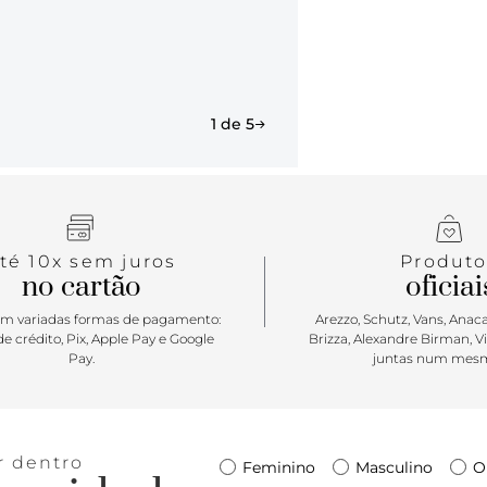
1 de 5
té 10x sem juros
Produto
no cartão
oficiai
m variadas formas de pagamento:
Arezzo, Schutz, Vans, Anacap
e crédito, Pix, Apple Pay e Google
Brizza, Alexandre Birman, V
Pay.
juntas num mesm
r dentro
Feminino
Masculino
O