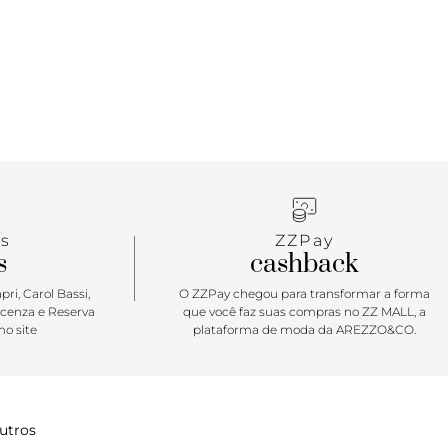
s
ZZPay
s
cashback
ri, Carol Bassi,
O ZZPay chegou para transformar a forma
icenza e Reserva
que você faz suas compras no ZZ MALL, a
o site
plataforma de moda da AREZZO&CO.
utros