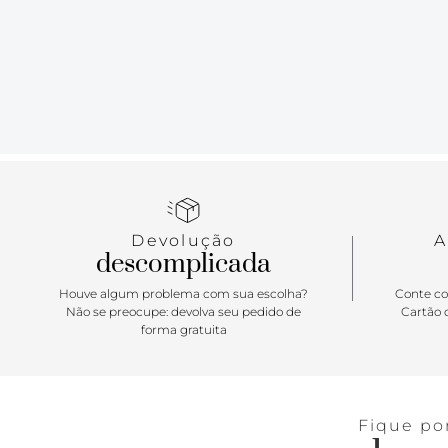
Devolução
A
descomplicada
Houve algum problema com sua escolha?
Conte co
Não se preocupe: devolva seu pedido de
Cartão d
forma gratuita
Fique po