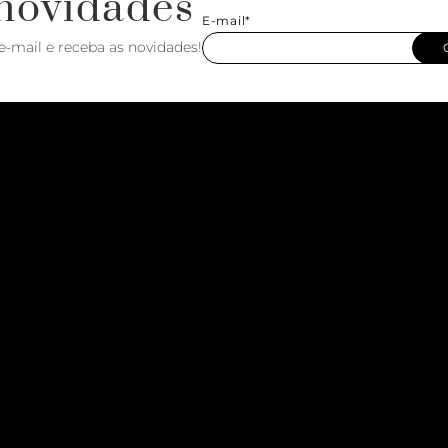
novidades
E-mail*
e-mail e receba as novidades!