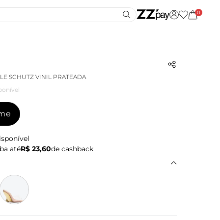
0
LE SCHUTZ VINIL PRATEADA
ponível
-me
isponível
ba até
R$ 23,60
de cashback