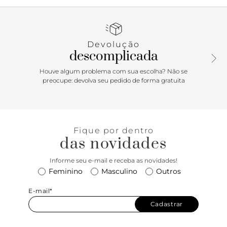
sofisticação do design minimalista e o toque trendy da cor
neon vibrante! As linhas simples ganham destaque
também no salto reto estilizado, fazendo com que essa
sandália seja um verdadeiro curinga para produções
Devolução
elegantes e cheias de personalidade - pense em
descomplicada
combinações que vão do vestido leve à calça cropped, sem
falar no jeans ou aquele macacão de alfaiataria. Vai ser a
Houve algum problema com sua escolha? Não se
aposta ideal para atualizar o look em apenas um toque!
preocupe: devolva seu pedido de forma gratuita
Fique por dentro
das novidades
Informe seu e-mail e receba as novidades!
Feminino
Masculino
Outros
E-mail*
Cadastrar