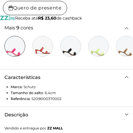
Quero de presente
Receba até
R$ 23,60
de cashback
Mais
9
cores
Características
Marca:
Schutz
Tamanho do salto
:
6.4cm
Referência:
S2096100370002
Descrição
Item indispensável no closet de toda fashionista, a mule
Vendido e entregue por
ZZ MALL
surge ainda mais irresistível nessa versão que traz toda a