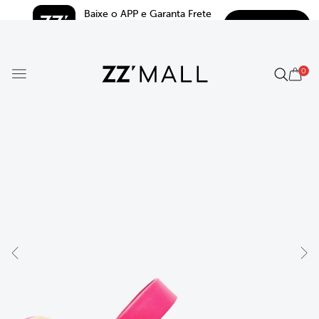
Baixe o APP e Garanta Frete 
BAIXAR
Grátis*
5.0
0