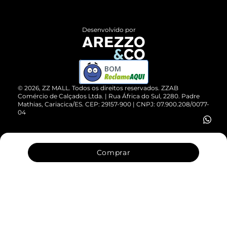
Central de Atendimento
Políticas de Privacidade
Entrega
ZZ Influ
Desenvolvido por
Devolução do Produto
ZZ MALL é confiável
Compre pelo WhatsApp
ZZPay
BOM
Cartão Presente
©
2026
, ZZ MALL. Todos os direitos reservados.
ZZAB
Comércio de Calçados Ltda. | Rua África do Sul, 2280. Padre
Mathias, Cariacica/ES. CEP: 29157-900 | CNPJ: 07.900.208/0077-
Vendas Corporativas
04
Comprar