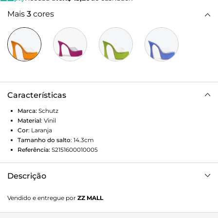
Mais
3
cores
Características
Marca:
Schutz
Material
:
Vinil
Cor
:
Laranja
Tamanho do salto
:
14.3cm
Referência:
S2151600010005
Descrição
Uma mule trendy, em versão com salto geométrico
Vendido e entregue por
ZZ MALL
estilizado em camurça num tom de laranja vibrante e fun. A
tira de vinil no cabedal é o detalhe que traz informação