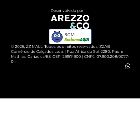
Entrega
ZZ Influ
Desenvolvido por
Devolução do Produto
ZZ MALL é confiável
Compre pelo WhatsApp
ZZPay
BOM
Cartão Presente
©
2026
, ZZ MALL. Todos os direitos reservados.
ZZAB
Comércio de Calçados Ltda. | Rua África do Sul, 2280. Padre
Mathias, Cariacica/ES. CEP: 29157-900 | CNPJ: 07.900.208/0077-
Vendas Corporativas
04