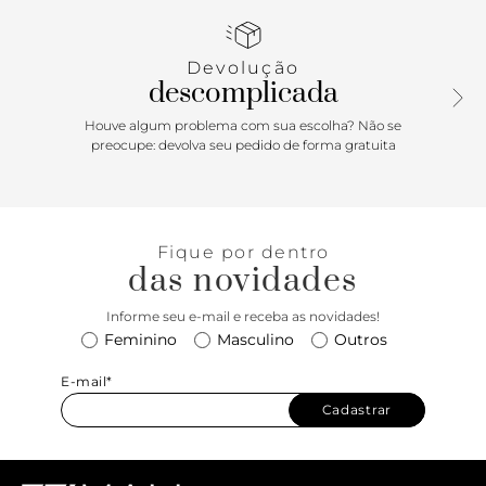
minimalista para o shape, deixando os pés em evidência e
dando um toque de leveza ao look.
Devolução
descomplicada
Houve algum problema com sua escolha? Não se
preocupe: devolva seu pedido de forma gratuita
Fique por dentro
das novidades
Informe seu e-mail e receba as novidades!
Feminino
Masculino
Outros
E-mail*
Cadastrar