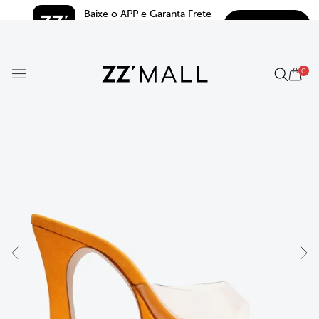
Baixe o APP e Garanta Frete 
BAIXAR
Grátis*
5.0
0