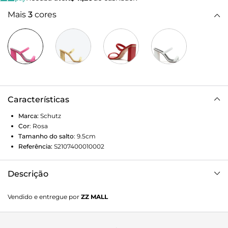
Mais
3
cores
Características
Marca:
Schutz
Cor
:
Rosa
Tamanho do salto
:
9.5cm
Referência:
S2107400010002
Descrição
Moderna e clássica ao mesmo tempo, a sandália mule é
Vendido e entregue por
ZZ MALL
aquele item “go to” para produções práticas e estilosas!
Esse modelo se destaca pelas linhas simples de seu salto e
tiras duplas, provando que “menos é mais”: use com looks