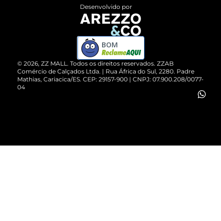
Entrega
ZZ Influ
Desenvolvido por
Devolução do Produto
ZZ MALL é confiável
Compre pelo WhatsApp
ZZPay
BOM
Cartão Presente
©
2026
, ZZ MALL. Todos os direitos reservados.
ZZAB
Comércio de Calçados Ltda. | Rua África do Sul, 2280. Padre
Mathias, Cariacica/ES. CEP: 29157-900 | CNPJ: 07.900.208/0077-
Vendas Corporativas
04