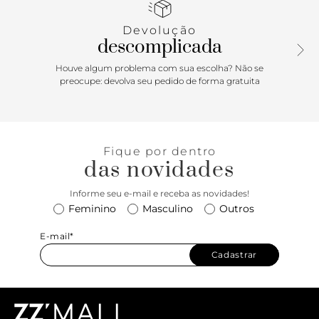
que vão do jeans a vestidos de todos os comprimentos,
sem falar em combinações moderninhas com alfaiataria.
Devolução
Vai arrasar!
descomplicada
Houve algum problema com sua escolha? Não se
preocupe: devolva seu pedido de forma gratuita
Fique por dentro
das novidades
Informe seu e-mail e receba as novidades!
Feminino
Masculino
Outros
E-mail*
Cadastrar