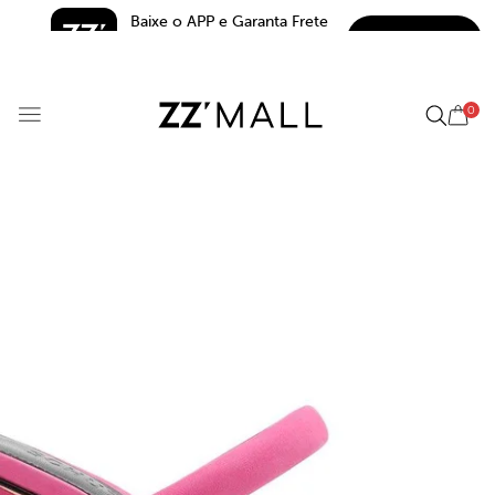
Baixe o APP e Garanta Frete 
BAIXAR
Grátis*
5.0
0