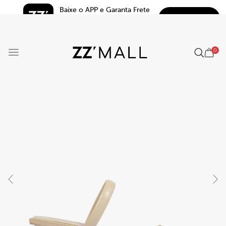
Baixe o APP e Garanta Frete 
BAIXAR
Grátis*
5.0
0