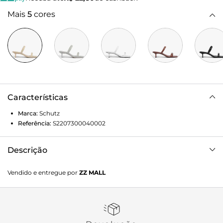
Mais
5
cores
Características
Marca:
Schutz
Referência:
S2207300040002
Descrição
Elegante e versátil, este mule de couro amarelo é o
Vendido e entregue por
ZZ MALL
complemento perfeito para qualquer look.