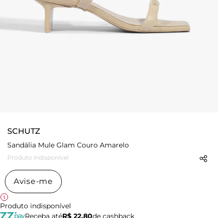
SCHUTZ
Sandália Mule Glam Couro Amarelo
Produto indisponível
Avise-me
Produto indisponível
Receba até
R$ 22,80
de cashback