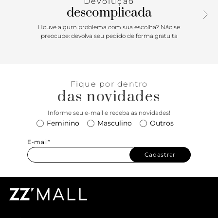
Devolução
descomplicada
Houve algum problema com sua escolha? Não se
preocupe: devolva seu pedido de forma gratuita
Fique por dentro
das novidades
Informe seu e-mail e receba as novidades!
Feminino
Masculino
Outros
E-mail*
Cadastrar