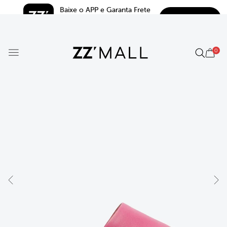
Baixe o APP e Garanta Frete 
BAIXAR
Grátis*
5.0
0