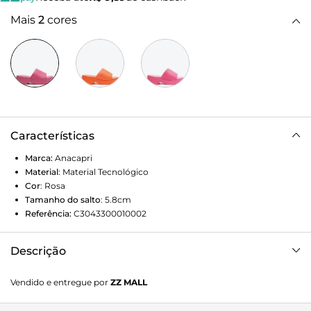
Mais
2
cores
Características
Marca:
Anacapri
Material
:
Material Tecnológico
Cor
:
Rosa
Tamanho do salto
:
5.8cm
Referência:
C3043300010002
Descrição
Sandália rosa Mirella. Possui faixa larga acolchoada sobre
Vendido e entregue por
ZZ MALL
os dedos e peito do pé. Monocromática, apresenta salto
médio levemente curvado e palmilha na mesma cor. Leva o