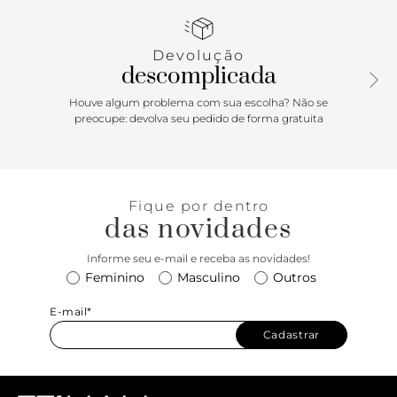
nome ANACAPRI na altura do calcanhar.
Porque Apostar: Calçou? Amou! A sandália Mirella é a
Devolução
proposta fashion da estação. Em cores vibrantes, o modelo
descomplicada
surpreendente ao oferecer conforto unido ao mood
despojado dos tamancos inspirados na tendência dos anos
Houve algum problema com sua escolha? Não se
2000. Aposte em looks de alfaiataria oversized
preocupe: devolva seu pedido de forma gratuita
monocromáticos ou color blocking. Dica extra: não tenha
medo de ousar nas misturas! <3
Fique por dentro
das novidades
Informe seu e-mail e receba as novidades!
Feminino
Masculino
Outros
E-mail*
Cadastrar