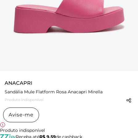
ANACAPRI
Sandália Mule Flatform Rosa Anacapri Mirella
Produto indisponível
Avise-me
Produto indisponível
Receba até
R$ 9,59
de cashback