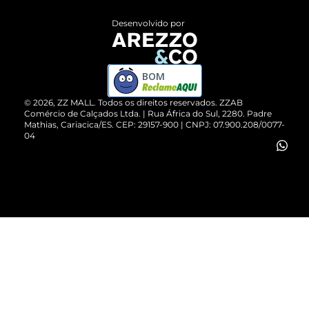
Entrega
ZZ Influ
Desenvolvido por
Devolução do Produto
ZZ MALL é confiável
Compre pelo WhatsApp
ZZPay
BOM
Cartão Presente
©
2026
, ZZ MALL. Todos os direitos reservados.
ZZAB
Comércio de Calçados Ltda. | Rua África do Sul, 2280. Padre
Mathias, Cariacica/ES. CEP: 29157-900 | CNPJ: 07.900.208/0077-
Vendas Corporativas
04