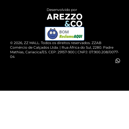
Entrega
ZZ Influ
Desenvolvido por
Devolução do Produto
ZZ MALL é confiável
Compre pelo WhatsApp
ZZPay
BOM
Cartão Presente
©
2026
, ZZ MALL. Todos os direitos reservados.
ZZAB
Comércio de Calçados Ltda. | Rua África do Sul, 2280. Padre
Mathias, Cariacica/ES. CEP: 29157-900 | CNPJ: 07.900.208/0077-
Vendas Corporativas
04