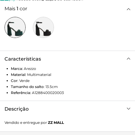
Mais
1
cor
Características
Marca:
Arezzo
Material
:
Multimaterial
Cor
:
Verde
Tamanho do salto
:
13.5cm
Referência:
A1288400020003
Descrição
Sandália verde em camurça com aplicação de strass. O
Vendido e entregue por
ZZ MALL
modelo tem salto alto bloco, revestido no mesmo material
do calçado, meia-pata e bico redondo. Traz tira larga sobre