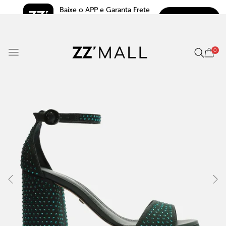
Baixe o APP e Garanta Frete 
BAIXAR
Grátis*
5.0
0