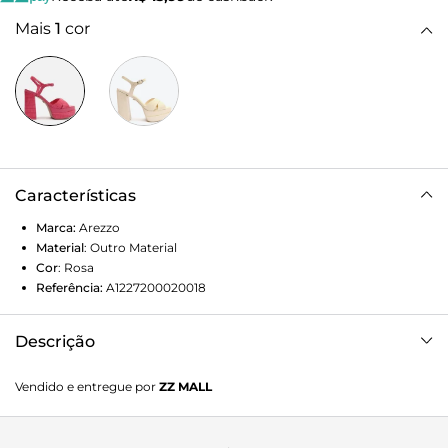
Mais
1
cor
Características
Marca:
Arezzo
Material
:
Outro Material
Cor
:
Rosa
Referência:
A1227200020018
Descrição
Sandália rosa. O modelo tem salto alto bloco, meia-pata
Vendido e entregue por
ZZ MALL
dupla e bico quadrado. Traz duas tiras largas cruzadas sobre
os dedos. Aberta, possui duas tiras finas em torno do
calcanhar e tornozelo, que fecham em fivela quadrada