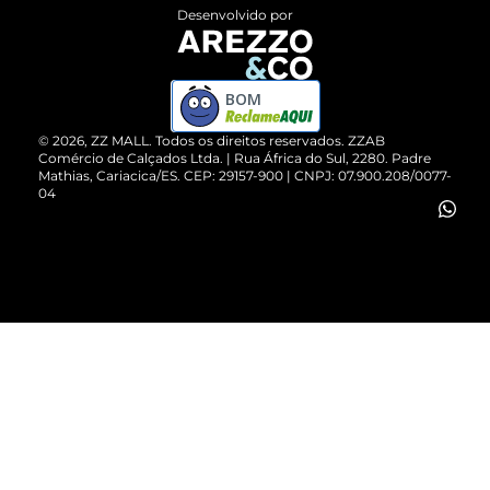
Entrega
ZZ Influ
Desenvolvido por
Devolução do Produto
ZZ MALL é confiável
Compre pelo WhatsApp
ZZPay
BOM
Cartão Presente
©
2026
, ZZ MALL. Todos os direitos reservados.
ZZAB
Comércio de Calçados Ltda. | Rua África do Sul, 2280. Padre
Mathias, Cariacica/ES. CEP: 29157-900 | CNPJ: 07.900.208/0077-
Vendas Corporativas
04