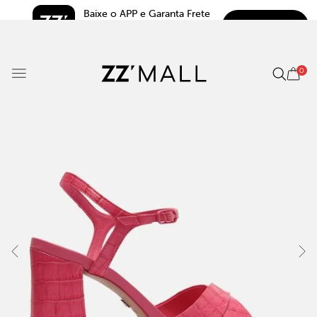
Baixe o APP e Garanta Frete 
BAIXAR
Grátis*
5.0
0