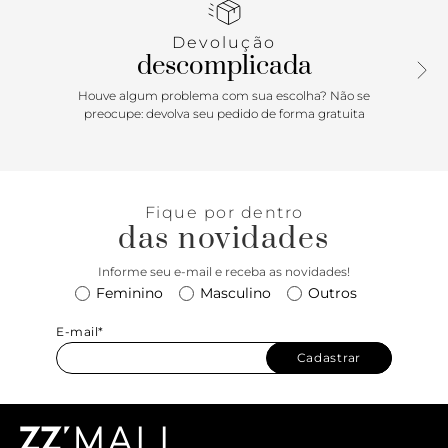
lateral. A sandália exibe todo o pé. Com palmilha lisa da cor
do modelo e gravação do nome da marca.
Devolução
descomplicada
Houve algum problema com sua escolha? Não se
preocupe: devolva seu pedido de forma gratuita
Fique por dentro
das novidades
Informe seu e-mail e receba as novidades!
Feminino
Masculino
Outros
E-mail*
Cadastrar