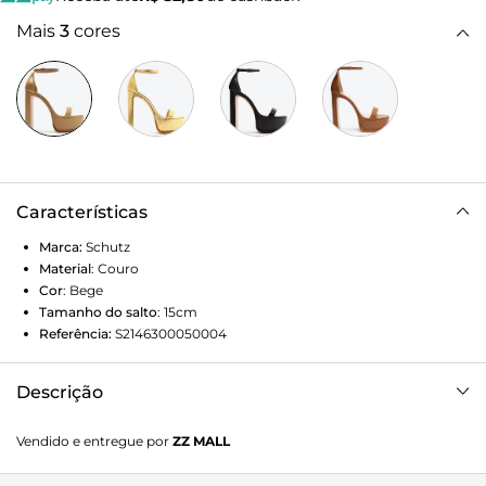
Mais
3
cores
Características
Marca:
Schutz
Material
:
Couro
Cor
:
Bege
Tamanho do salto
:
15cm
Referência:
S2146300050004
Descrição
As linhas ousadas dessa meia pata destacam o seu salto
Vendido e entregue por
ZZ MALL
blocado que, além de poderoso, ainda garante uma maior
estabilidade. Feita em couro e na cor bege, é uma