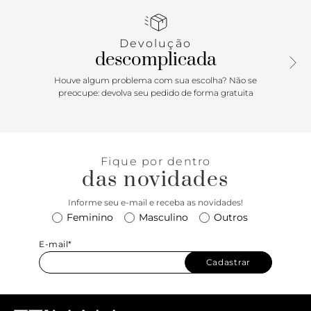
atemporal para looks poderosos!
Devolução
descomplicada
Houve algum problema com sua escolha? Não se
preocupe: devolva seu pedido de forma gratuita
Fique por dentro
das novidades
Informe seu e-mail e receba as novidades!
Feminino
Masculino
Outros
E-mail*
Cadastrar