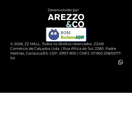
Entrega
ZZ Influ
Desenvolvido por
Devolução do Produto
ZZ MALL é confiável
Compre pelo WhatsApp
ZZPay
BOM
Cartão Presente
©
2026
, ZZ MALL. Todos os direitos reservados.
ZZAB
Comércio de Calçados Ltda. | Rua África do Sul, 2280. Padre
Mathias, Cariacica/ES. CEP: 29157-900 | CNPJ: 07.900.208/0077-
Vendas Corporativas
04