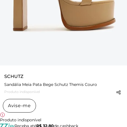
SCHUTZ
Sandália Meia Pata Bege Schutz Themis Couro
Produto indisponível
Avise-me
Produto indisponível
Receba até
R$ 32,80
de cashback