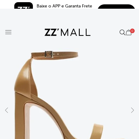
Baixe o APP e Garanta Frete 
BAIXAR
Grátis*
5.0
0