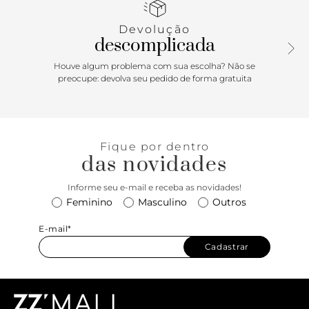
Uma sandália confortável, atemporal e versátil!
Devolução
descomplicada
Houve algum problema com sua escolha? Não se
preocupe: devolva seu pedido de forma gratuita
Fique por dentro
das novidades
Informe seu e-mail e receba as novidades!
Feminino
Masculino
Outros
E-mail*
Cadastrar