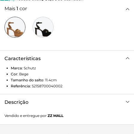
Mais
1
cor
Características
Marca:
Schutz
Cor
:
Bege
Tamanho do salto
:
11.4cm
Referência:
S2158700040002
Descrição
Uma sandália bege poderosa e sexy com seu salto bloco
Vendido e entregue por
ZZ MALL
alto e meia pata. O acabamento em camurça traz
sofisticação ao modelo, que conta ainda com o charme das
tiras delicadas com fechamento de fivela no tornozelo.