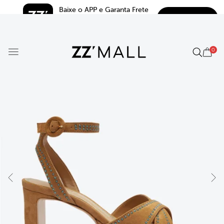
Baixe o APP e Garanta Frete 
BAIXAR
Grátis*
5.0
0