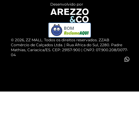
Entrega
ZZ Influ
Desenvolvido por
Devolução do Produto
ZZ MALL é confiável
Compre pelo WhatsApp
ZZPay
BOM
Cartão Presente
©
2026
, ZZ MALL. Todos os direitos reservados.
ZZAB
Comércio de Calçados Ltda. | Rua África do Sul, 2280. Padre
Mathias, Cariacica/ES. CEP: 29157-900 | CNPJ: 07.900.208/0077-
Vendas Corporativas
04